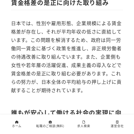
賃金格差の是正に向けた取り組み
日本では、性別や雇用形態、企業規模による賃金
格差が存在し、それが平均年収の低さに直結して
います。この問題を解消するため、政府は同一労
働同一賃金に基づく政策を推進し、非正規労働者
の待遇改善に取り組んでいます。また、企業側も
女性や若年層の活躍促進、成果主義の導入などで
賃金格差の是正に取り組む必要があります。これ
らの努力が、日本全体の平均給与の押し上げに貢
献することが期待されています。
誰もが安心して働ける社会の実現に向
けて
ホーム
転職のご相談(無料)
求人検索
運営会社