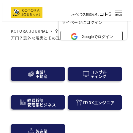
コトラ
ハイクラス転職なら、
MENU
×
マイページにログイン
KOTORA JOURNAL
全般
日本の平均年収は本当に460
Googleでログイン
万円？意外な現実とその理由に迫る
コンサル
金融/
ティング
不動産
経営幹部
IT/DXエンジニア
管理系ビジネス
製造業