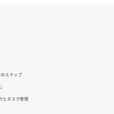
めのステップ
む
力とタスク管理