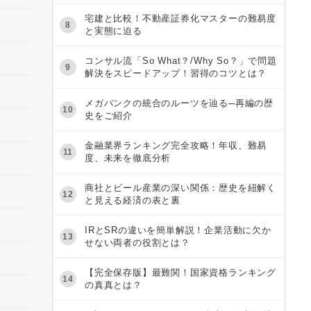
宅建と比較！不動産証券化マスターの難易度
8
と実態に迫る
コンサル流「So What？/Why So？」で問題
9
解決をスピードアップ！習得のコツとは？
メガバンクの統合のルーツを辿る─再編の歴
10
史をご紹介
金融業界ランキング完全攻略！年収、難易
11
度、未来を徹底分析
商社とビール産業の深い関係：歴史を紐解く
12
と見える経済の表と裏
IRとSRの違いを簡単解説！企業活動に欠か
13
せない両者の役割とは？
【完全保存版】最難関！国家資格ランキング
14
の真真とは？