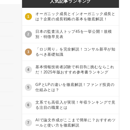
人気記事ランキング
オーガニック成長とインオーガニック成長と
1
は？企業の成長戦略の基本を徹底解説！
日本の監査法人トップ45を一挙公開！規模
2
別・特徴早見表
「ロジ周り」を完全解説！コンサル新卒が知
3
るべき基礎知識
基本情報技術者試験で科目Bに挑むならこれ
4
だ！2025年版おすすめ参考書ランキング
GPとLPの違いを徹底解説！ファンド投資の
5
仕組みとは？
文系でも高収入が実現！年収ランキングで見
6
る注目の職業とは
AIで論文作成がここまで簡単に？おすすめツ
7
ールと使い方を徹底解説