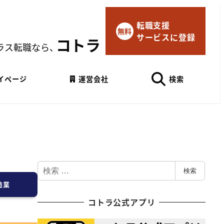
転職支援
×
無料
サービスに登録
マイページにログイン
コトラ
ラス転職なら、
Googleでログイン
イページ
運営会社
検索
検
検索
索
造業
コトラ公式アプリ