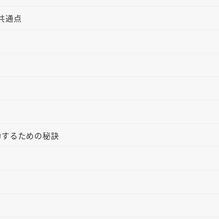
共通点
点
功するための秘訣