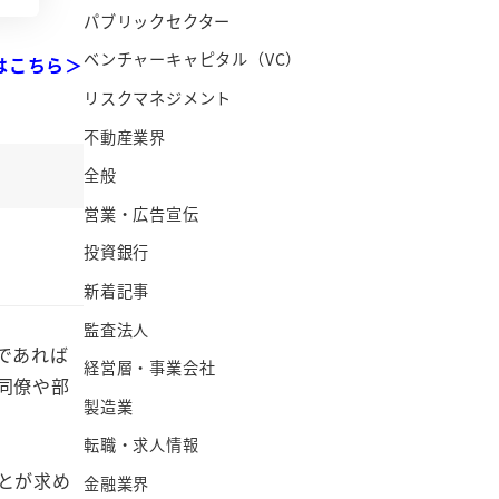
パブリックセクター
ベンチャーキャピタル（VC）
はこちら＞
リスクマネジメント
不動産業界
全般
営業・広告宣伝
投資銀行
新着記事
監査法人
であれば
経営層・事業会社
同僚や部
製造業
転職・求人情報
とが求め
金融業界