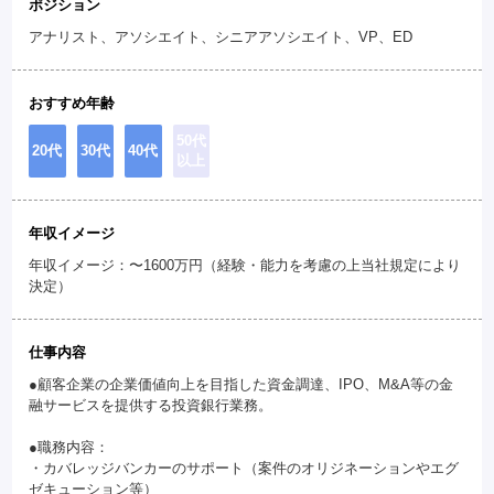
ポジション
アナリスト、アソシエイト、シニアアソシエイト、VP、ED
おすすめ年齢
50代
20代
30代
40代
以上
年収イメージ
年収イメージ：〜1600万円（経験・能力を考慮の上当社規定により
決定）
仕事内容
●顧客企業の企業価値向上を目指した資金調達、IPO、M&A等の金
融サービスを提供する投資銀行業務。
●職務内容：
・カバレッジバンカーのサポート（案件のオリジネーションやエグ
ゼキューション等）