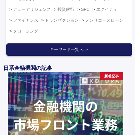
デューデリジェンス
投資銀行
SPC
エクイティ
ファイナンス
トランザクション
ノンリコースローン
クロージング
キーワード一覧へ ＞
日系金融機関の記事
新着記事