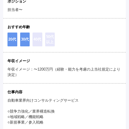
ポジション
担当者〜
おすすめ年齢
50代
20代
30代
40代
以上
年収イメージ
年収イメージ：〜1200万円（経験・能力を考慮の上当社規定により
決定）
仕事内容
自動車業界向けコンサルティングサービス
○競争力強化／業界構造転換
○地域戦略／機能戦略
○新規事業／参入戦略