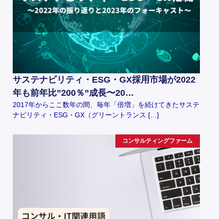
サステナビリティ・ESG・GX採用市場が2022
年も前年比”200％”成長〜20…
2017年からここ数年の間、毎年「倍増」を続けてきたサステ
ナビリティ・ESG・GX（グリーントランス […]
コンサルティングファーム