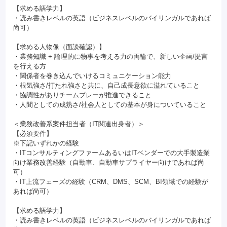
【求める語学力】
・読み書きレベルの英語（ビジネスレベルのバイリンガルであれば
尚可）
【求める人物像（面談確認）】
・業務知識 + 論理的に物事を考える力の両輪で、新しい企画/提言
を行える方
・関係者を巻き込んでいけるコミュニケーション能力
・根気強さ/打たれ強さと共に、自己成長意欲に溢れていること
・協調性がありチームプレーが推進できること
・人間としての成熟さ/社会人としての基本が身についていること
＜業務改善系案件担当者（IT関連出身者）＞
【必須要件】
※下記いずれかの経験
・ITコンサルティングファームあるいはITベンダーでの大手製造業
向け業務改善経験（自動車、自動車サプライヤー向けであれば尚
可）
・IT上流フェーズの経験（CRM、DMS、SCM、BI領域での経験が
あれば尚可）
【求める語学力】
・読み書きレベルの英語（ビジネスレベルのバイリンガルであれば