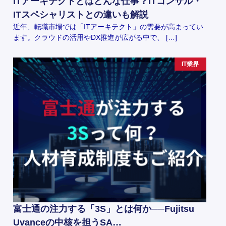
ITアーキテクトとはどんな仕事？ITコンサル・
ITスペシャリストとの違いも解説
近年、転職市場では「ITアーキテクト」の需要が高まってい
ます。クラウドの活用やDX推進が広がる中で、 […]
IT業界
富士通の注力する「3S」とは何か──Fujitsu
Uvanceの中核を担うSA…