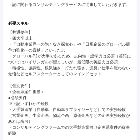
上記に関わるコンサルティングサービスに従事していただきます。
必要スキル
【共通要件】
・四大卒以上
・「自動車業界への飽くなき探究心」や「日系企業のグローバル競
争力強化への貢献」といった志
・グローバルPJが大半であるため、志向性・語学力は必須（英語に
ついてはバイリンガルが望ましいが、最低限の英語力は必須）
・積極性、協調性、根気強さ・打たれ強さ、泥臭い仕事を厭わない
覚悟などセルフスターターとしてのマインドセット
【個別要件】
＜企画系案件担当＞
●必須要件
※下記いずれかの経験
・大手製造業（自動車、自動車サプライヤーなど）での実務経験
（営業企画、生産企画、物流企画、原価企画などの企画実務経験が
あれば尚可）
・コンサルティングファームでの大手製造業向け企画系案件の従事
経験