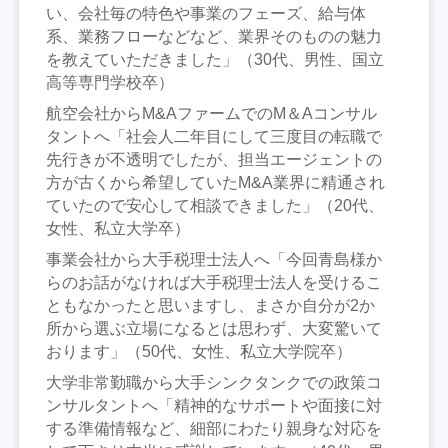
い、会社毎の特色や事業のフェーズ、給与体
系、業務フローなどなど、業界そのものの魅力
を教えていただきました」（30代、男性、国立
高等専門学校卒）
航空会社からM&AファームでのM＆Aコンサル
タントへ「社会人二年目にして三度目の転職で
先行きが不透明でしたが、担当エージェントの
方が古くから希望していたM&A業界に精通され
ていたので安心して相談できました」（20代、
女性、私立大学卒）
事業会社から大手税理士法人へ「今回青島様か
らのお話がなければ大手税理士法人を受けるこ
ともなかったと思いますし、まさか自分が2か
所から選ぶ立場になるとは思わず、大変驚いて
おります」（50代、女性、私立大学院卒）
大学非常勤職から大手シンクタンクでの政策コ
ンサルタントへ「精神的なサポートや面接に対
する準備情報など、細部にわたり親身な対応を