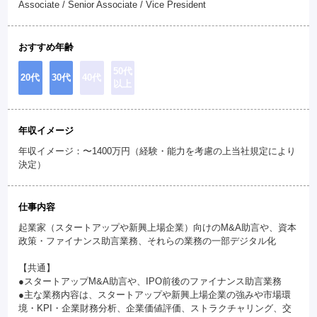
Associate / Senior Associate / Vice President
おすすめ年齢
50代
20代
30代
40代
以上
年収イメージ
年収イメージ：〜1400万円（経験・能力を考慮の上当社規定により
決定）
仕事内容
起業家（スタートアップや新興上場企業）向けのM&A助言や、資本
政策・ファイナンス助言業務、それらの業務の一部デジタル化
【共通】
●スタートアップM&A助言や、IPO前後のファイナンス助言業務
●主な業務内容は、スタートアップや新興上場企業の強みや市場環
境・KPI・企業財務分析、企業価値評価、ストラクチャリング、交