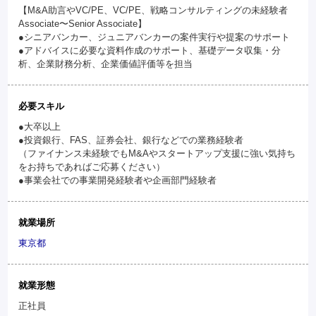
【M&A助言やVC/PE、VC/PE、戦略コンサルティングの未経験者
Associate〜Senior Associate】
●シニアバンカー、ジュニアバンカーの案件実行や提案のサポート
●アドバイスに必要な資料作成のサポート、基礎データ収集・分
析、企業財務分析、企業価値評価等を担当
必要スキル
●大卒以上
●投資銀行、FAS、証券会社、銀行などでの業務経験者
（ファイナンス未経験でもM&Aやスタートアップ支援に強い気持ち
をお持ちであればご応募ください）
●事業会社での事業開発経験者や企画部門経験者
就業場所
東京都
就業形態
正社員