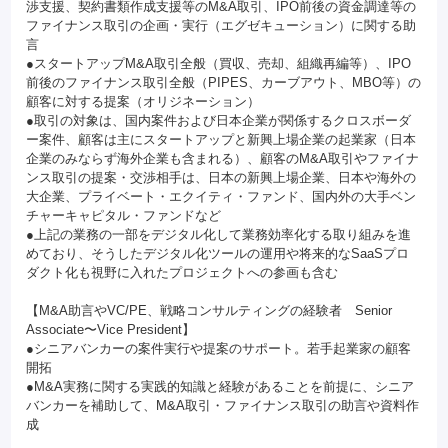
渉支援、契約書類作成支援等のM&A取引、IPO前後の資金調達等の
ファイナンス取引の企画・実行（エグゼキューション）に関する助
言
●スタートアップM&A取引全般（買収、売却、組織再編等）、IPO
前後のファイナンス取引全般（PIPES、カーブアウト、MBO等）の
顧客に対する提案（オリジネーション）
●取引の対象は、国内案件および日本企業が関係するクロスボーダ
ー案件、顧客は主にスタートアップと新興上場企業の起業家（日本
企業のみならず海外企業も含まれる）、顧客のM&A取引やファイナ
ンス取引の提案・交渉相手は、日本の新興上場企業、日本や海外の
大企業、プライベート・エクイティ・ファンド、国内外の大手ベン
チャーキャピタル・ファンドなど
●上記の業務の一部をデジタル化して業務効率化する取り組みを進
めており、そうしたデジタル化ツールの運用や将来的なSaaSプロ
ダクト化も視野に入れたプロジェクトへの参画も含む
【M&A助言やVC/PE、戦略コンサルティングの経験者 Senior
Associate〜Vice President】
●シニアバンカーの案件実行や提案のサポート。若手起業家の顧客
開拓
●M&A実務に関する実践的知識と経験があることを前提に、シニア
バンカーを補助して、M&A取引・ファイナンス取引の助言や資料作
成