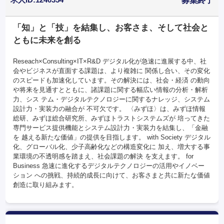
募集終了
「知」と「技」を結集し、お客さま、そして社会と
ともに未来を創る
Reseach×Consulting×IT×R&D デジタル化が急速に進展する中、社
会やビジネスが直面する課題は、より複雑に 関係し合い、その変化
のスピードも加速化しています。その解決には、社会・経済 の動向
や将来を見通すとともに、諸課題に関する幅広い情報の分析・解析
力、シス テム・デジタルテクノロジーに関するナレッジ、システム
設計力・実装力の融合が 不可欠です。 〈みずほ〉は、みずほ情報
総研、みずほ総合研究所、みずほトラストシステムズが 培ってきた
専門サービス提供機能とシステム設計力・実装力を結集し、「金融
を 越える新たな価値」の提供を目指します。 with Society デジタル
化、グローバル化、少子高齢化などの構造変化に 加え、増大する事
業環境の不透明感を踏まえ、社会課題の解決 を支えます。 for
Business 急速に進化するデジタルテクノロジーの活用やイノベー
ション への挑戦、持続的成長に向けて、お客さまと共に新たな価値
創造に取り組みます。