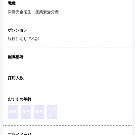
職種
労働安全衛生・産業安全分野
ポジション
経験に応じて検討
配属部署
採用人数
おすすめ年齢
50代
20代
30代
40代
以上
年収イメージ