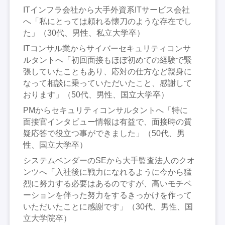
ITインフラ会社から大手外資系ITサービス会社
へ「私にとっては頼れる懐刀のような存在でし
た」（30代、男性、私立大学卒）
ITコンサル業からサイバーセキュリティコンサ
ルタントへ「初回面接もほぼ初めての経験で緊
張していたこともあり、応対の仕方など親身に
なって相談に乗っていただいたこと、感謝して
おります」（50代、男性、国立大学卒）
PMからセキュリティコンサルタントへ「特に
面接官インタビュー情報は有益で、面接時の質
疑応答で役立つ事ができました」（50代、男
性、国立大学卒）
システムベンダーのSEから大手監査法人のクオ
ンツへ「入社後に戦力になれるように今から猛
烈に努力する必要はあるのですが、高いモチベ
ーションを伴った努力をするきっかけを作って
いただいたことに感謝です」（30代、男性、国
立大学院卒）