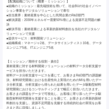
【配属組織について（概要・ミッション）】
●組織のミッション：最先端技術を用いて、社会BUの社会イノベー
ション事業をデジタルソリューションで牽引
●担当業界：素材産業を中心とした民間企業のR&D部門
●解決課題：2030年エネルギー需要50%増による資源不足問題の解
決
●解決手段：素材産業による革新的新材料創出を当社のデジタルソ
リューションで支援
●提供サービス：材料開発ソリューション
●組織構成：マネージャ2名、データサイエンティスト10名、データ
エンジニア5名、ITエンジニア5名
【ミッション／期待する役割・責任】
素材産業に対する材料開発ソリューションの材料データ分析支援サ
ービスを担当いただきます。
材料データ分析支援サービスを通じて、お客さまR&D部門の課題解
決、材料研究開発における生産性向上実現のためのMIを用いたデー
タ分析支援、分析支援から得られた結果を用いたデータ駆動型材料
研究開発におけるコンサルティングまで幅広く担当いただきます。
お客さまの課題をデータで可視化し、お客様に寄り添ったデータ駆
動型材料研究開発を支援することを通じて、お客さまの革新的新材
料創出を支援し、資源不足問題を克服する持続的社会の実現をお客
さまと共に目指しましょう。