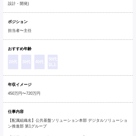
設計・開発)
ポジション
担当者〜主任
おすすめ年齢
50代
20代
30代
40代
以上
年収イメージ
450万円〜720万円
仕事内容
【配属組織名】公共基盤ソリューション本部 デジタルソリューショ
ン推進部 第1グループ