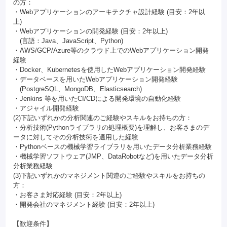
の方：
・Webアプリケーションのアーキテクチャ設計経験 (目安：2年以
上)
・Webアプリケーションの開発経験 (目安：2年以上)
(言語：Java、JavaScript、Python)
・AWS/GCP/Azure等のクラウド上でのWebアプリケーション開発
経験
・Docker、Kubernetesを使用したWebアプリケーション開発経験
・データベースを用いたWebアプリケーション開発経験
(PostgreSQL、MongoDB、Elasticsearch)
・Jenkins 等を用いたCI/CDによる開発環境の自動化経験
・アジャイル開発経験
(2)下記いずれかの分析関連のご経験やスキルをお持ちの方：
・分析技術(Pythonライブラリの処理概要)を理解し、お客さまのデ
ータに対してその分析技術を適用した経験
・Pythonベースの機械学習ライブラリを用いたデータ分析業務経験
・機械学習ソフトウェア(JMP、DataRobotなど)を用いたデータ分析
分析業務経験
(3)下記いずれかのマネジメント関連のご経験やスキルをお持ちの
方：
・お客さま対応経験 (目安：2年以上)
・開発会社のマネジメント経験 (目安：2年以上)
【歓迎条件】