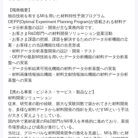
【職務概要】
独自技術を有するMIを用いた材料特性予測プログラム
OEPP(Optimal Experiment Planning Program)が搭載される材料デ
ータ分析基盤の設計・開発が主な業務内容です。
・お客さまR&D部門への材料開発ソリューション提案活動
・お客さま課題の把握、課題を解決するためのデータ分析機能の立
案・お客様との当該機能仕様の合意形成
・材料データ分析基盤開発の設計・開発・テスト
・OEPPや最新MI技術を用いたデータ分析機能の材料データ分析基
盤への実装
・データ分析結果可視化機能の材料データ分析基盤への実装
・材料画像情報抽出機能・材料文献情報抽出機能の材料データ分析
基盤への実装
【携わる事業・ビジネス・サービス・製品など】
材料開発ソリューション
従来、研究者の勘や経験、膨大な実験回数で築かれてきた材料開発
を、多様な材料データから材料開発の指針を見いだすMIという手法
が大きく変えようとしている。
国内外で素材産業のR&D部門がMI導入を本格的に進めており、新規
市場形成および成長が進行している。
当社は、グローバルな材料開発競争の激化を見越し、MIを用いた材