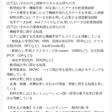
(1)下記いずれかのご経験やスキルをお持ちの方：
・数理統計学・機械学習・AIを基にしたデータ分析業務経験
・データ整形を実施した上で機械学習の入力データを作成した経験
・材料分野においてデータ分析を用いたお客さま課題解決経験
・化学データ(sdf、molファイルなど)を用いたデータ分析業務経験
(2)下記いずれかの業務知識をお持ちの方：
・機械学習に関する知識
以下に記載する代表的な機械学習アルゴリズムを理解している
- 教師あり学習(CNN、RNN、回帰分析(GPR、RFRなど)、クラス
分類(SVM、RFCなど)、AutoEncoder等)
- 教師なし学習(クラスタリング(k-means、GMMなど)、次元削減
(PCA、LDAなど))
- 強化学習(DQN、DDQNなど)
・数理統計学に関する知識
数理最適化、MCMC、ベイズ統計等を使用した統計モデリングを
理解している
・材料分野に関する知識
金属、無機、有機化学いずれかの理論・実験に関する知識を有し
ている
材料分野におけるシミュレーション(第一原理や量子化学計算)手
法を理解している
【求める人物像】※人柄・コンピテンシー・期待行動 等