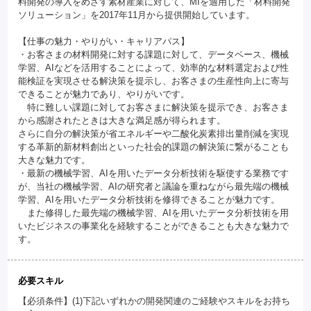
料開発の導入をめざす素材産業に対して、MIを適用した「材料開発
ソリューション」を2017年11月から提供開始しています。
【仕事の魅力・やりがい・キャリアパス】
・お客さまの材料開発に対する課題に対して、データベース、機械
学習、AIなどを活用することによって、効率的な材料選定および性
能検証を実現させる解決策を提示し、お客さまの生産性向上に寄与
できることが魅力であり、やりがいです。
特に難しい課題に対してお客さまに解決策を提示でき、お客さま
から感謝されたときは大きな満足感が得られます。
さらに自分の解決策が省エネルギーや二酸化炭素排出量削減を実現
する革新的新材料創出といった社会的課題の解決策に繋がることも
大きな魅力です。
・最新の機械学習、AIを用いたデータ分析技術を駆使する業務です
が、当社の機械学習、AIの研究者と議論を重ねながら最先端の機械
学習、AIを用いたデータ分析技術を修得できることが魅力です。
また修得した最先端の機械学習、AIを用いたデータ分析技術を用
いたビジネスの事業化を経験することができることも大きな魅力で
す。
必要スキル
【必須条件】(1)下記いずれかの開発関連のご経験やスキルをお持ち