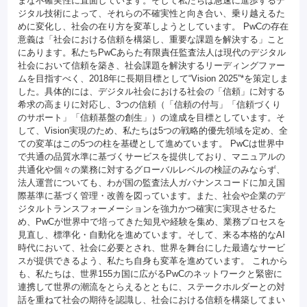
まな不確実性に直面しています。そして私たちは急速に進歩するデ
ジタル技術によって、それらの不確実性と向き合い、乗り越えるた
めに変化し、社会の在り方を変革しようとしています。 PwCの存在
意義は「社会における信頼を構築し、重要な課題を解決する」こと
にあります。私たちPwCあらた有限責任監査法人は現代のデジタル
社会において信頼を築き、社会課題を解決するリーディングファー
ムを目指すべく、2018年に長期目標として“Vision 2025”*を策定しま
した。具体的には、デジタル社会における社会の「信頼」に対する
希求の高まりに対応し、3つの信頼（「信頼の付与」「信頼づくり
のサポート」「信頼基盤の創生」）の達成を目標としています。そ
して、Vision実現のため、私たちは5つの戦略的優先領域を定め、全
ての変革はこの5つの柱を基礎として進めています。 PwCは世界中
で共通の品質水準に基づくサービスを提供しており、マニュアルの
共通化や個々の業務に対するグローバルレベルの検証のみならず、
法人運営についても、わが国の監査法人ガバナンスコードに加え国
際基準に基づく管理・改善を図っています。また、社会や企業のデ
ジタルトランスフォーメーションを強力かつ確実に実現させるた
め、PwCが世界中で培ってきた知見や経験を集め、業務プロセスを
見直し、標準化・自動化を進めています。そして、来る本格的なAI
時代において、社会に必要とされ、世界を舞台にした最適なサービ
スが提供できるよう、私たち自身も変革を進めています。 これから
も、私たちは、世界155カ国に広がるPwCのネットワークと緊密に
連携して世界の潮流をとらえるとともに、ステークホルダーとの対
話を重ねて社会の期待を認識し、社会における信頼を構築してまい