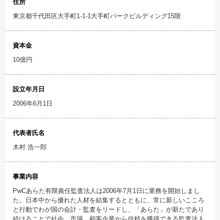
住所
東京都千代田区大手町1-1-1大手町パークビルディング15階
資本金
10億円
設立年月日
2006年6月1日
代表者氏名
木村 浩一郎
事業内容
PwCあらた有限責任監査法人は2006年7月1日に業務を開始しまし
た。日本中から優れた人材を結集するとともに、常に新しいこころ
と行動でわが国の会計・監査をリードし、「あらた」が新たであり
続けることで社会、市場、顧客企業から信頼を獲得できる監査法人