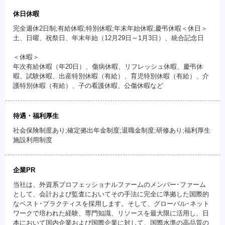
休日休暇
完全週休2日制;有給休暇;特別休暇;年末年始休暇;慶弔休暇＜休日＞
土、日曜、祝祭日、年末年始（12月29日～1月3日）、統合記念日
＜休暇＞
年次有給休暇（年20日）、傷病休暇、リフレッシュ休暇、慶弔休
暇、試験休暇、出産特別休暇（有給）、育児特別休暇（有給）、介
護特別休暇（有給）、子の看護休暇、公傷休暇など
待遇・福利厚生
社会保険制度あり;確定拠出年金制度;退職金制度;研修あり;福利厚生
施設利用制度
企業PR
当社は、外資系プロフェッショナルファームのメンバー･ファーム
として、会計および監査においてその手法に完全に準拠した国際的
なベスト･プラクティスを採用します。そして、グローバル･ネット
ワークで培われた経験、専門知識、リソースを最大限に活用し、日
本において国内企業および国際企業に対して、国際水準の高品質の