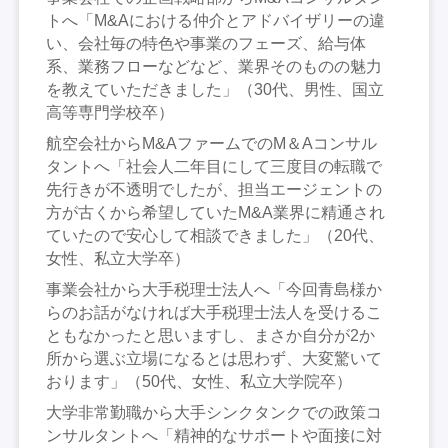
トへ「M&Aにおける仲介とアドバイザリーの違
い、会社毎の特色や事業のフェーズ、給与体
系、業務フローなどなど、業界そのものの魅力
を教えていただきました」（30代、男性、国立
高等専門学校卒）
航空会社からM&AファームでのM＆Aコンサル
タントへ「社会人二年目にして三度目の転職で
先行きが不透明でしたが、担当エージェントの
方が古くから希望していたM&A業界に精通され
ていたので安心して相談できました」（20代、
女性、私立大学卒）
事業会社から大手税理士法人へ「今回青島様か
らのお話がなければ大手税理士法人を受けるこ
ともなかったと思いますし、まさか自分が2か
所から選ぶ立場になるとは思わず、大変驚いて
おります」（50代、女性、私立大学院卒）
大学非常勤職から大手シンクタンクでの政策コ
ンサルタントへ「精神的なサポートや面接に対