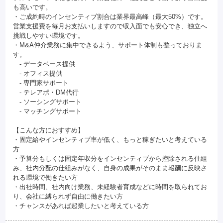
も高いです。
・ご成約時のインセンティブ割合は業界最高峰（最大50%）です。
営業支援費を毎月お支払いしますので収入面でも安心でき、独立へ
挑戦しやすい環境です。
・M&A仲介業務に集中できるよう、サポート体制も整っておりま
す。
- データベース提供
- オフィス提供
- 専門家サポート
- テレアポ・DM代行
- ソーシングサポート
- マッチングサポート
【こんな方におすすめ】
・固定給やインセンティブ率が低く、もっと稼ぎたいと考えている
方
・予算分もしくは固定年収分をインセンティブから控除される仕組
み、社内分配の仕組みがなく、自身の成果がそのまま報酬に反映さ
れる環境で働きたい方
・出社時間、社内向け業務、未経験者育成などに時間を取られてお
り、会社に縛られず自由に働きたい方
・チャンスがあれば起業したいと考えている方