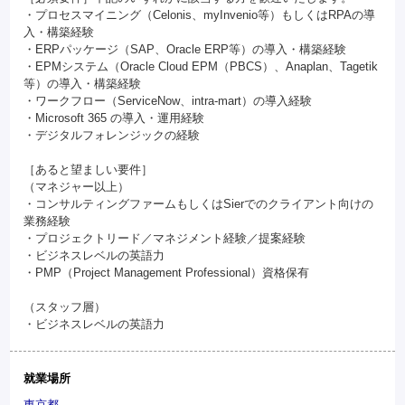
・プロセスマイニング（Celonis、myInvenio等）もしくはRPAの導
入・構築経験
・ERPパッケージ（SAP、Oracle ERP等）の導入・構築経験
・EPMシステム（Oracle Cloud EPM（PBCS）、Anaplan、Tagetik
等）の導入・構築経験
・ワークフロー（ServiceNow、intra-mart）の導入経験
・Microsoft 365 の導入・運用経験
・デジタルフォレンジックの経験
［あると望ましい要件］
（マネジャー以上）
・コンサルティングファームもしくはSierでのクライアント向けの
業務経験
・プロジェクトリード／マネジメント経験／提案経験
・ビジネスレベルの英語力
・PMP（Project Management Professional）資格保有
（スタッフ層）
・ビジネスレベルの英語力
就業場所
東京都