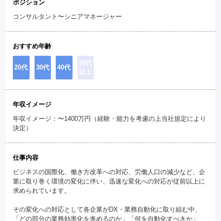
ポジション
コンサルタント〜シニアマネージャー
おすすめ年齢
50代
20代
30代
40代
以上
年収イメージ
年収イメージ：〜1400万円（経験・能力を考慮の上当社規定により
決定）
仕事内容
ビジネスの国際化、働き方改革への対応、労働人口の減少など、企
業に取り巻く環境の変化に伴い、迅速な変化への対応が従前以上に
求められています。
その変化への対応として各企業がDX・業務自動化に取り組む中、
「どの部分の業務効率化を進めるのか」「何を自動化すべきか」