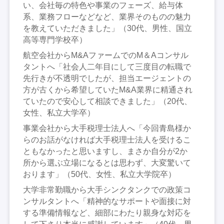
い、会社毎の特色や事業のフェーズ、給与体
系、業務フローなどなど、業界そのものの魅力
を教えていただきました」（30代、男性、国立
高等専門学校卒）
航空会社からM&AファームでのM＆Aコンサル
タントへ「社会人二年目にして三度目の転職で
先行きが不透明でしたが、担当エージェントの
方が古くから希望していたM&A業界に精通され
ていたので安心して相談できました」（20代、
女性、私立大学卒）
事業会社から大手税理士法人へ「今回青島様か
らのお話がなければ大手税理士法人を受けるこ
ともなかったと思いますし、まさか自分が2か
所から選ぶ立場になるとは思わず、大変驚いて
おります」（50代、女性、私立大学院卒）
大学非常勤職から大手シンクタンクでの政策コ
ンサルタントへ「精神的なサポートや面接に対
する準備情報など、細部にわたり親身な対応を