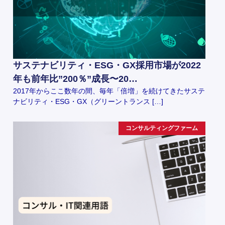
サステナビリティ・ESG・GX採用市場が2022
年も前年比”200％”成長〜20…
2017年からここ数年の間、毎年「倍増」を続けてきたサステ
ナビリティ・ESG・GX（グリーントランス […]
コンサルティングファーム