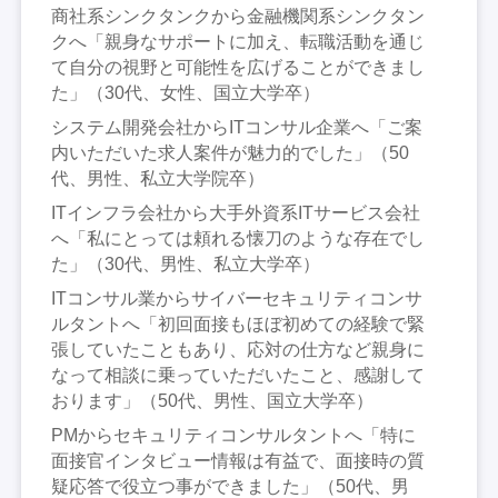
商社系シンクタンクから金融機関系シンクタン
クへ「親身なサポートに加え、転職活動を通じ
て自分の視野と可能性を広げることができまし
た」（30代、女性、国立大学卒）
システム開発会社からITコンサル企業へ「ご案
内いただいた求人案件が魅力的でした」（50
代、男性、私立大学院卒）
ITインフラ会社から大手外資系ITサービス会社
へ「私にとっては頼れる懐刀のような存在でし
た」（30代、男性、私立大学卒）
ITコンサル業からサイバーセキュリティコンサ
ルタントへ「初回面接もほぼ初めての経験で緊
張していたこともあり、応対の仕方など親身に
なって相談に乗っていただいたこと、感謝して
おります」（50代、男性、国立大学卒）
PMからセキュリティコンサルタントへ「特に
面接官インタビュー情報は有益で、面接時の質
疑応答で役立つ事ができました」（50代、男