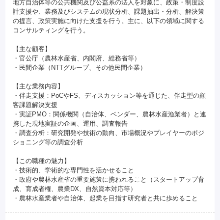
地方自治体等の公共機関及び公益系の法人を対象に、政策・制度設
計支援や、業務及びシステムの現状分析、課題抽出・分析、解決策
の提言、政策実施に向けた支援を行う。主に、以下の領域に関する
コンサルティングを行う。
【主な顧客】
・官公庁（農林水産省、内閣府、総務省等）
・民間企業（NTTグループ、その他民間企業）
【主な業務内容】
・伴走支援：PoCやFS、ディスカッション等を通じた、伴走型の顧
客課題解決支援
・実証PMO：関係機関（自治体、ベンダー、農林水産漁業者）と連
携した現地実証の企画、運用、調査報告
・調査分析：研究開発や技術の動向、市場概況やプレイヤーのポジ
ショニング等の調査分析
【この職種の魅力】
・技術的、学術的な専門性を活かせること
・政府や農林水産省の重要施策に携われること（スタートアップ育
成、育成者権、農業DX、自然資本対応等）
・農林水産業者や自治体、起業を目指す研究者と共に歩めること