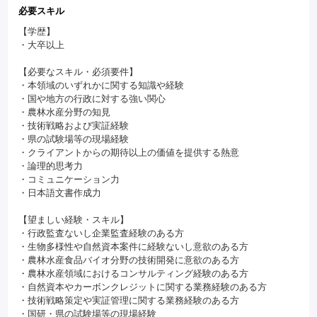
必要スキル
【学歴】
・大卒以上
【必要なスキル・必須要件】
・本領域のいずれかに関する知識や経験
・国や地方の行政に対する強い関心
・農林水産分野の知見
・技術戦略および実証経験
・県の試験場等の現場経験
・クライアントからの期待以上の価値を提供する熱意
・論理的思考力
・コミュニケーション力
・日本語文書作成力
【望ましい経験・スキル】
・行政監査ないし企業監査経験のある方
・生物多様性や自然資本案件に経験ないし意欲のある方
・農林水産食品バイオ分野の技術開発に意欲のある方
・農林水産領域におけるコンサルティング経験のある方
・自然資本やカーボンクレジットに関する業務経験のある方
・技術戦略策定や実証管理に関する業務経験のある方
・国研・県の試験場等の現場経験