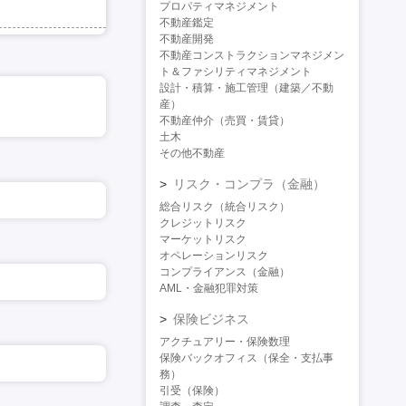
プロパティマネジメント
不動産鑑定
不動産開発
不動産コンストラクションマネジメン
ト＆ファシリティマネジメント
設計・積算・施工管理（建築／不動
産）
不動産仲介（売買・賃貸）
土木
その他不動産
リスク・コンプラ（金融）
総合リスク（統合リスク）
クレジットリスク
マーケットリスク
オペレーションリスク
コンプライアンス（金融）
AML・金融犯罪対策
保険ビジネス
アクチュアリー・保険数理
保険バックオフィス（保全・支払事
務）
引受（保険）