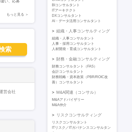
の違い、応募
BIコンサルタント
ITアーキテクト
もっと見る
DXコンサルタント
AI・データ活用コンサルタント
組織・人事コンサルティング
組織・人事コンサルタント
人事・採用コンサルタント
検索
人材開発・育成コンサルタント
財務・金融コンサルティング
財務コンサルタント（FAS）
会計コンサルタント
財務戦略・資本政策（PBR/ROIC改
善）コンサルタント
運営会社
M&A関連（コンサル）
M&Aアドバイザリー
M&A仲介
リスクコンサルティング
リスクコンサルタント
ITリスク／ITガバナンスコンサルタン