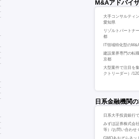
M&Aアドバイ
大手コンサルティン
愛知県
リゾルトパートナー
都
IT領域特化型のM&
建設業界専門の転職
京都
大型案件で注目を集
クトリーダー）/120
日系金融機関の
日系大手投資銀行で
みずほ証券株式会
等）/お問い合わせ
GMOあおぞらネッ