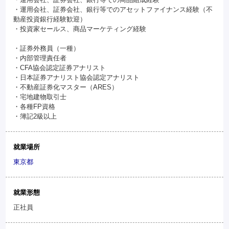
・運用会社、証券会社、銀行等でのアセットファイナンス経験（不
動産投資銀行経験歓迎）
・投資家セールス、商品マーケティング経験
・証券外務員（一種）
・内部管理責任者
・CFA協会認定証券アナリスト
・日本証券アナリスト協会認定アナリスト
・不動産証券化マスター（ARES）
・宅地建物取引士
・各種FP資格
・簿記2級以上
就業場所
東京都
就業形態
正社員