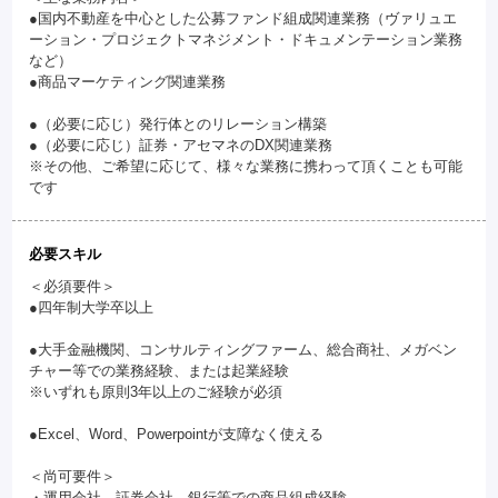
●国内不動産を中心とした公募ファンド組成関連業務（ヴァリュエ
ーション・プロジェクトマネジメント・ドキュメンテーション業務
など）
●商品マーケティング関連業務
●（必要に応じ）発行体とのリレーション構築
●（必要に応じ）証券・アセマネのDX関連業務
※その他、ご希望に応じて、様々な業務に携わって頂くことも可能
です
必要スキル
＜必須要件＞
●四年制大学卒以上
●大手金融機関、コンサルティングファーム、総合商社、メガベン
チャー等での業務経験、または起業経験
※いずれも原則3年以上のご経験が必須
●Excel、Word、Powerpointが支障なく使える
＜尚可要件＞
・運用会社、証券会社、銀行等での商品組成経験