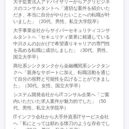
大手監査法人アドバイザリーからアグリビジネ
スのコンサルタントへ「適切な案件を紹介いた
だき、本当に自分がやりたいことへの転職が叶
いました」（20代、男性、私立大学院卒）
大手事業会社からサイバーセキュリティコンサ
ルタントへ「セキュリティ業界に精通している
中川さんのおかげで希望通りキャリアの専門性
を高める転職に成功しました」（30代、男性、
国立大学卒）
商社系シンクタンクから金融機関系シンクタン
クへ「親身なサポートに加え、転職活動を通じ
て自分の視野と可能性を広げることができまし
た」（30代、女性、国立大学卒）
システム開発会社からITコンサル企業へ「ご案
内いただいた求人案件が魅力的でした」（50
代、男性、私立大学院卒）
ITインフラ会社から大手外資系ITサービス会社
へ「私にとっては頼れる懐刀のような存在でし