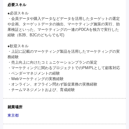
必要スキル
●必須スキル
・会員データや購入データなどデータを活用したターゲットの選定
や企画、ターゲットデータの抽出、マーケティング施策の実行、効
果検証といった、マーケティングの一連のPDCAを独力で実行した
経験（B2B、B2Cのどちらでも可)
●歓迎スキル
・上記に記載のマーケティング製品を活用したマーケティングの実
務経験
・売上向上に向けたコミュニケーションプランの策定
・マーケティングに関わるプロジェクトでのPM/PLとして顧客対応
・ベンダーマネジメントの経験
・Webマーケティングの実務経験
・オンライン、オフライン問わず販促業務の実務経験
・チームマネジメントおよび、育成経験
就業場所
東京都