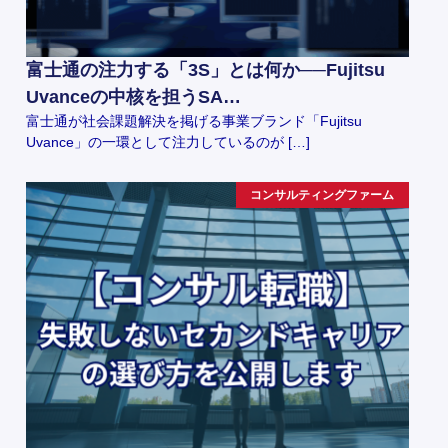
富士通の注力する「3S」とは何か──Fujitsu
Uvanceの中核を担うSA…
富士通が社会課題解決を掲げる事業ブランド「Fujitsu
Uvance」の一環として注力しているのが […]
コンサルティングファーム