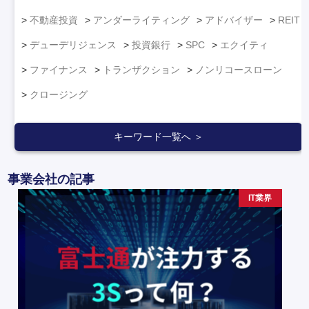
不動産投資
アンダーライティング
アドバイザー
REIT
デューデリジェンス
投資銀行
SPC
エクイティ
ファイナンス
トランザクション
ノンリコースローン
クロージング
キーワード一覧へ ＞
事業会社の記事
IT業界