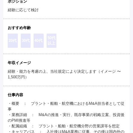
ポジション
経験に応じて検討
おすすめ年齢
50代
20代
30代
40代
以上
年収イメージ
経験・能力を考慮の上、当社規定により決定します（イメージ 〜
1,500万円）
仕事内容
・概要 ： プラント・船舶・航空機におけるM&A担当者として従
事
・業務詳細 ： M&Aの推進・実行、既存事業の戦略立案、投資後
のPMI推進等
・配属組織 ： プラント・船舶・航空機分野の営業課等を想定
・キャリアパス ： 入社後はM&A業務に従事、その後は国内外の