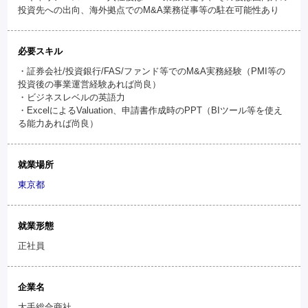
投資先への出向、海外拠点でのM&A業務従事等の駐在可能性あり
必要スキル
・証券会社/投資銀行/FAS/ファンド等でのM&A実務経験（PMI等の
投資後の事業運営経験あれば尚良）
・ビジネスレベルの英語力
・ExcelによるValuation、申請書作成時のPPT（BIツール等を使え
る能力あれば尚良）
就業場所
東京都
就業形態
正社員
企業名
大手総合商社