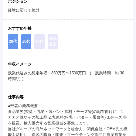
ポジション
経験に応じて検討
おすすめ年齢
50代
20代
30代
40代
以上
年収イメージ
残業代込みの想定年収 850万円〜1500万円 ( 残業時間 約 30
時間/月 )
仕事内容
●部署の業務概要
食品業界(製菓・乳業・製パン・飲料・チーズ等)の顧客向けに、1.
カカオ豆やその加工品 2.乳原料(粉乳・バター・蛋白等) 3.チーズ 等
を提案、輸入販売する営業担当を募集します。
当社グループの海外ネットワークと総合力、関係会社・OEM先の機
能を活用し、顧客の購買・開発・マーケティング部門に提案営業を