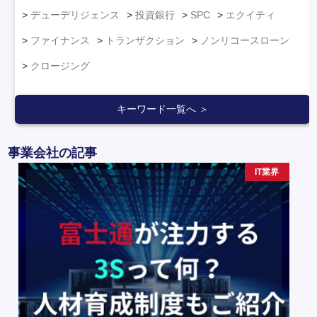
デューデリジェンス
投資銀行
SPC
エクイティ
ファイナンス
トランザクション
ノンリコースローン
クロージング
キーワード一覧へ ＞
事業会社の記事
IT業界