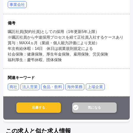
事業会社
備考
嘱託社員(契約社員)としての採用（1年更新5年上限）
※嘱託社員から中途採用プロセスを経て正社員入社するケースあり
賞与：MAX4ヵ月（業績・個人能力評価により支給）
年次有給休暇：14日 休日は就業規則規定による
社会保険：健康保険、厚生年金保険、雇用保険、労災保険
福利厚生：慶弔休暇、団体保険
関連キーワード
商社
法人営業
食品・飲料
海外業務
上場企業
この求人と似た求人情報