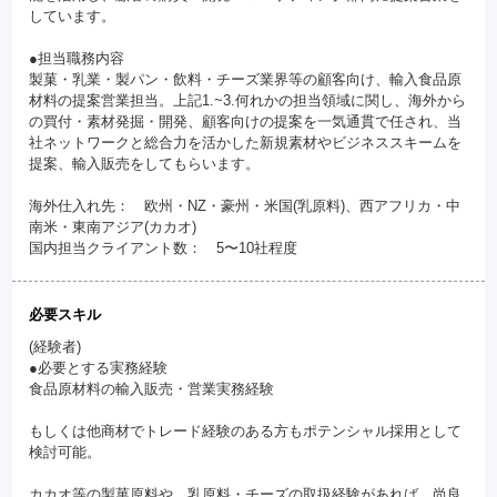
しています。
●担当職務内容
製菓・乳業・製パン・飲料・チーズ業界等の顧客向け、輸入食品原
材料の提案営業担当。上記1.~3.何れかの担当領域に関し、海外から
の買付・素材発掘・開発、顧客向けの提案を一気通貫で任され、当
社ネットワークと総合力を活かした新規素材やビジネススキームを
提案、輸入販売をしてもらいます。
海外仕入れ先： 欧州・NZ・豪州・米国(乳原料)、西アフリカ・中
南米・東南アジア(カカオ)
国内担当クライアント数： 5〜10社程度
必要スキル
(経験者)
●必要とする実務経験
食品原材料の輸入販売・営業実務経験
もしくは他商材でトレード経験のある方もポテンシャル採用として
検討可能。
カカオ等の製菓原料や、乳原料・チーズの取扱経験があれば、尚良