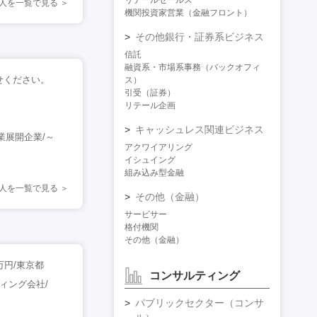
リテールセールス
求人を一覧で見る
機関投資家営業（金融フロント）
その他銀行・証券系ビジネス
信託
融資系・市場系事務（バックオフィ
わせください。
ス）
引受（証券）
リテール企画
キャッシュレス関連ビジネス
業展開企業/～
アクワイアリング
イシュイング
組み込み型金融
人を一覧で見る
その他（金融）
サービサー
格付機関
その他（金融）
万円/東京都
コンサルティング
ィング会社/
パブリックセクター（コンサ