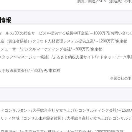
購買／調達／SCM（製造業）の
情報
セールス/DXの総合サービスを提供する成長中IT企業/～1000万円/お問い合
進（責任者候補）/クラウド人材管理システム提供企業/～1200万円/東京都
デューサー/デジタルマーケティング会社/～800万円/東京都
（スタッフ〜マネージャー候補）/ふるさと納税支援サイト/アドネットワーク事
手放送事業会社/～800万円/東京都
事業会社の求
ィコンサルタント/大手総合商社が立ち上げたコンサルティング会社/～1600
ュリティ領域（コンサル未経験者歓迎）/大手総合商社が立ち上げたコンサルテ
営業担当）/大手商社系再生可能エネルギー開発会社/～1200万円/東京都