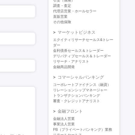
引受（保険）
調査・査定
代理店営業・ホールセラー
直販営業
その他保険
マーケットビジネス
エクイティリサーチセールス&トレー
ダー
金利債券セールス＆トレーダー
デリバティブセールス＆トレーダー
リサーチ・アナリスト
金融商品開発
コマーシャルバンキング
コーポレートファイナンス（融資）
リレーションシップマネージャー
トランザクションバンキング
審査・クレジットアナリスト
金融フロント
金融法人営業
事業法人営業
PB（プライベートバンキング）業務