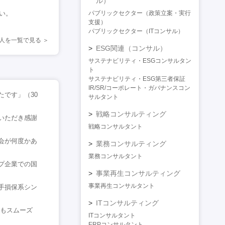
ル）
さい。
パブリックセクター（政策立案・実行
支援）
パブリックセクター（ITコンサル）
人を一覧で見る
ESG関連（コンサル）
サステナビリティ・ESGコンサルタン
ト
サステナビリティ・ESG第三者保証
IR/SR/コーポレート・ガバナンスコン
です」（30
サルタント
戦略コンサルティング
いただき感謝
戦略コンサルタント
会が何度かあ
業務コンサルティング
業務コンサルタント
プ企業での国
事業再生コンサルティング
事業再生コンサルタント
手損保系シン
ITコンサルティング
にもスムーズ
ITコンサルタント
ERPコンサルタント