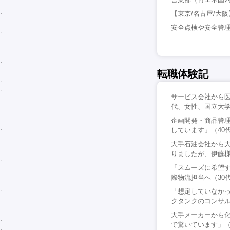
【東京/名古屋/大
安全点検や安全管理活
転職体験記
サービス会社から医
代、女性、国立大
企画開発・商品管
しています」（40
大手石油会社から
りましたが、伊藤様
「スムーズに希望
際物流担当へ（30
「想定していなか
クタンクのコンサル
大手メーカーから
で驚いています」（