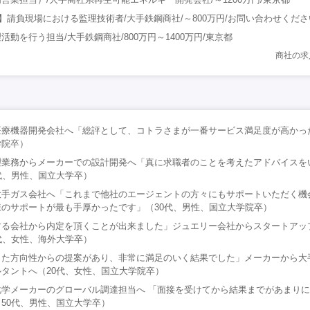
阪】請負現場における監理技術者/大手鉄鋼商社/～800万円/お問い合わせくだ
動を行う担当/大手鉄鋼商社/800万円～1400万円/東京都
商社の求
療機器開発会社へ「総評として、コトラさまが一番サービス満足度が高かった
学院卒）
理業務からメーカーでの設計開発へ「真に求職者のことを考えたアドバイスを
代、男性、国立大学卒）
大手ガス会社へ「これまで他社のエージェントの方々にもサポートいただく機
のサポートが最も手厚かったです」（30代、男性、国立大学院卒）
する会社から内定を頂くことが出来ました」ジュエリー会社からスタートアッ
代、女性、海外大学卒）
った方向性からの提案があり、非常に満足のいく結果でした」メーカーから大
タントへ（20代、女性、国立大学院卒）
化学メーカーのグローバル調達担当へ 「面接を受けてから結果までがあまり
50代、男性、国立大学卒）