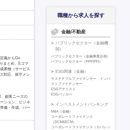
職種から求人を探す
金融/不動産
パブリックセクター（金融機
関）
パブリックセクター（金融事業企画）
定義からGo
パブリックセクター（PPP/PFI）
りまとめ、Eコマ
成果物（サービス
ESG関連（金融）
ース対応、保守メン
サステナブルファイナンサー、インパ
。
クトファイナンサー
ESGアナリスト
ESGバンカー
席、顧客ニーズの
ーション、ビジネ
インベストメントバンキング
準備・作成、パー
M&A（金融）
コーポレートファイナンス
（DCM&ECM）
コーポレートファイナンス（カバレッ