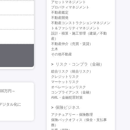
アセットマネジメント
プロパティマネジメント
不動産鑑定
不動産開発
不動産コンストラクションマネジメン
ト＆ファシリティマネジメント
設計・積算・施工管理（建築／不動
産）
不動産仲介（売買・賃貸）
土木
その他不動産
リスク・コンプラ（金融）
総合リスク（統合リスク）
クレジットリスク
マーケットリスク
オペレーションリスク
00万円～
コンプライアンス（金融）
AML・金融犯罪対策
＜デジタル化に
保険ビジネス
アクチュアリー・保険数理
保険バックオフィス（保全・支払事
務）