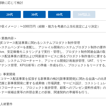
経験に応じて検討
20代
30代
40代
50代以上
年収イメージ：〜1000万円（経験・能力を考慮の上当社規定により決定）
＜業務内容＞
1)Eコマース配送事業に関わるシステムプロダクト制作管理
システムベンダーを差配し、アジャイル開発のシステムプロダクト制作の要件
Live、安定稼働モニタリングまで実行・管理し、プロダクト制作関連会議の取
ース配送事業の運営および同新規サービスに係るプロダクト制作進行に要する
設計、システムフローチャート、アジャイル開発計画進捗管理、UAT、リリ
テナンス管理、KPI分析等）の準備・作成を行い、プロジェクトをリードする
2）事業開発
Eコマース配送事業を拡張する新事業の検討(新事業開発)に関わる会議への出
把握と新事業開発に要する成果物（市場調査、サービス設計、コストシミュレ
スフローチャート、プロジェクト進捗管理、顧客へのプレゼン資料作成等）の
トナー候補企業等の外部企業との折衝、関連契約の準備等を行う。
●人材要件