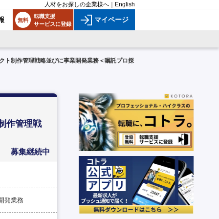
人材をお探しの企業様へ
｜
English
転職支援
報
マイページ
無料
サービスに登録
クト制作管理戦略並びに事業開発業務＜嘱託プロ採
制作管理戦
募集継続中
開発業務