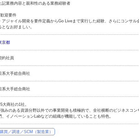
上記業務内容と親和性のある業務経験者
●歓迎要件
・アジャイル開発を要件定義からGo Liveまで実行した経験、さらにコンサ
るとなお好ましい。
東京都
契約社員
日系大手総合商社
日系大手総合商社
●5大商社の1社。
●強みのある資源分野以外での事業開発も積極的で、全社横断のビジネスコン
門、イノベーションLabなどの組織が機能していることも特色。
購買／調達／SCM（製造業）