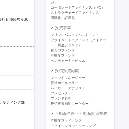
ジ）
コーポレートファイナンス（IPO）
ストラクチャードファイナンス
流動化・証券化
ル会社勤務経験があ
投資事業
プリンシパルインベストメント
プライベートエクイティ（バイアウ
ト・再生ファンド）
複合型ファンド
不動産ファンド
ベンチャーキャピタル
投信投資顧問
ファンドマネージャー
投信ホールセラー
バイサイドアナリスト
プレゼンター
ファンド管理
サルティング部
投信投資顧問マーケター
不動産金融・不動産関連業務
不動産ファイナンス
アクイジション・ソーシング