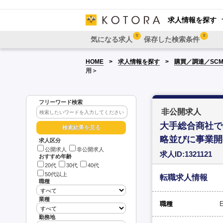
求人情報を探す
0
0
気になる求人
保存した検索条件
HOME
求人情報を探す
購買／調達／SC
用＞
フリーワード検索
非公開求人
大手総合商社で
略並びに事業開
求人区分
公開求人
非公開求人
求人ID:1321121
おすすめ年齢
20代
30代
40代
50代以上
転職求人情報
職種
業種
職種
勤務地