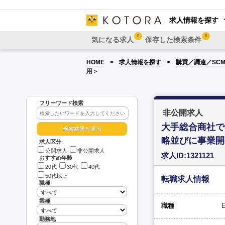
求人情報を探す
0
0
気になる求人
保存した検索条件
HOME
求人情報を探す
購買／調達／SC
用＞
フリーワード検索
非公開求人
大手総合商社で
略並びに事業開
求人区分
公開求人
非公開求人
求人ID:1321121
おすすめ年齢
20代
30代
40代
50代以上
転職求人情報
職種
業種
職種
勤務地