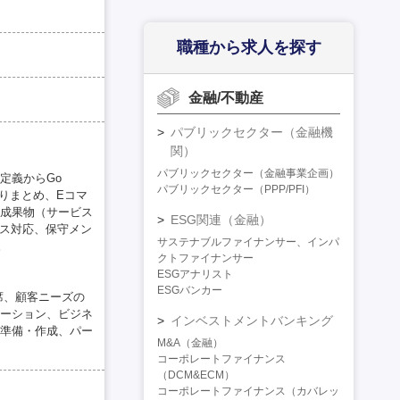
職種から求人を探す
金融/不動産
パブリックセクター（金融機
関）
パブリックセクター（金融事業企画）
定義からGo
パブリックセクター（PPP/PFI）
りまとめ、Eコマ
成果物（サービス
ESG関連（金融）
ース対応、保守メン
サステナブルファイナンサー、インパ
。
クトファイナンサー
ESGアナリスト
ESGバンカー
席、顧客ニーズの
ーション、ビジネ
インベストメントバンキング
準備・作成、パー
M&A（金融）
コーポレートファイナンス
（DCM&ECM）
コーポレートファイナンス（カバレッ