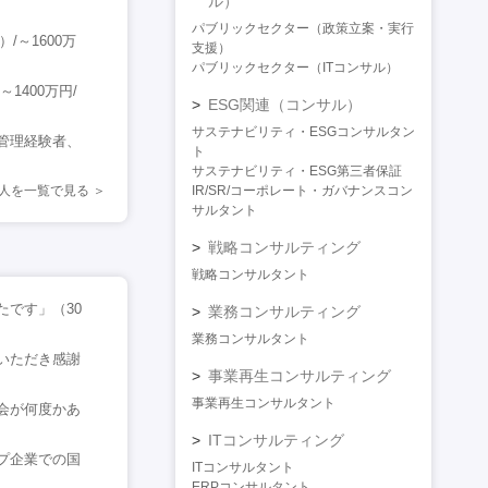
ル）
パブリックセクター（政策立案・実行
～1600万
支援）
パブリックセクター（ITコンサル）
400万円/
ESG関連（コンサル）
サステナビリティ・ESGコンサルタン
管理経験者、
ト
サステナビリティ・ESG第三者保証
人を一覧で見る
IR/SR/コーポレート・ガバナンスコン
サルタント
戦略コンサルティング
戦略コンサルタント
です」（30
業務コンサルティング
業務コンサルタント
いただき感謝
事業再生コンサルティング
事業再生コンサルタント
会が何度かあ
ITコンサルティング
プ企業での国
ITコンサルタント
ERPコンサルタント