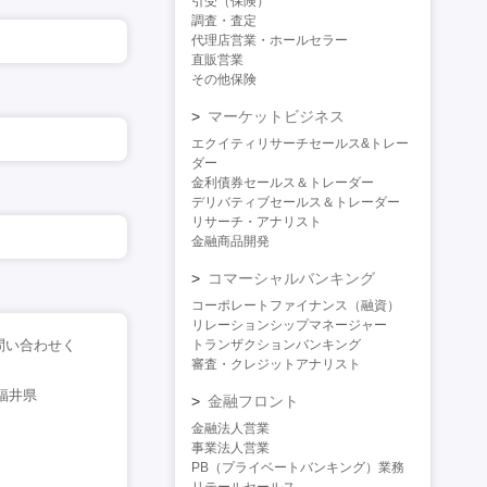
引受（保険）
調査・査定
代理店営業・ホールセラー
直販営業
その他保険
マーケットビジネス
エクイティリサーチセールス&トレー
ダー
金利債券セールス＆トレーダー
デリバティブセールス＆トレーダー
リサーチ・アナリスト
金融商品開発
コマーシャルバンキング
コーポレートファイナンス（融資）
リレーションシップマネージャー
問い合わせく
トランザクションバンキング
審査・クレジットアナリスト
福井県
金融フロント
金融法人営業
事業法人営業
PB（プライベートバンキング）業務