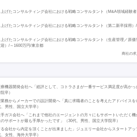
上げたコンサルティング会社における戦略コンサルタント（M&A領域経験者）/
上げたコンサルティング会社における戦略コンサルタント（第二新卒採用）/～1
ち上げたコンサルティング会社における戦略コンサルタント（生産管理／原価
）/～1600万円/東京都
商社の求
療機器開発会社へ「総評として、コトラさまが一番サービス満足度が高かった
学院卒）
理業務からメーカーでの設計開発へ「真に求職者のことを考えたアドバイスを
代、男性、国立大学卒）
大手ガス会社へ「これまで他社のエージェントの方々にもサポートいただく機
のサポートが最も手厚かったです」（30代、男性、国立大学院卒）
する会社から内定を頂くことが出来ました」ジュエリー会社からスタートアッ
代、女性、海外大学卒）