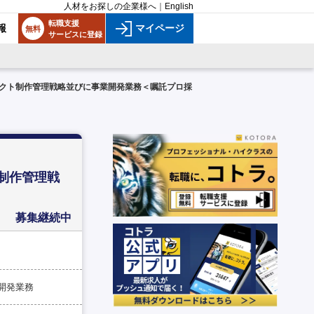
人材をお探しの企業様へ
｜
English
転職支援
報
マイページ
無料
サービスに登録
クト制作管理戦略並びに事業開発業務＜嘱託プロ採
制作管理戦
募集継続中
開発業務