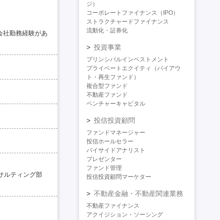
ジ）
コーポレートファイナンス（IPO）
ストラクチャードファイナンス
流動化・証券化
ル会社勤務経験があ
投資事業
プリンシパルインベストメント
プライベートエクイティ（バイアウ
ト・再生ファンド）
複合型ファンド
不動産ファンド
ベンチャーキャピタル
投信投資顧問
ファンドマネージャー
投信ホールセラー
バイサイドアナリスト
プレゼンター
ファンド管理
サルティング部
投信投資顧問マーケター
不動産金融・不動産関連業務
不動産ファイナンス
アクイジション・ソーシング