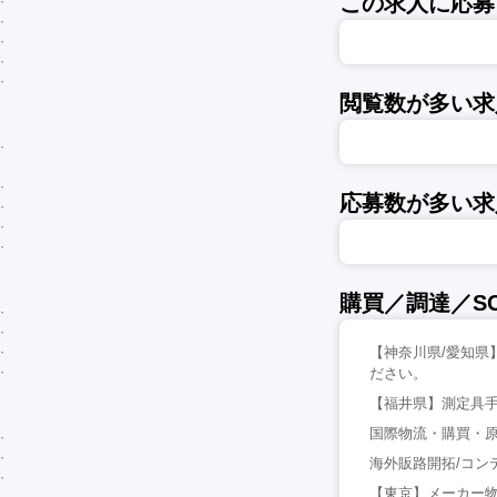
この求人に応募
閲覧数が多い求
応募数が多い求
購買／調達／S
【神奈川県/愛知県
ださい。
【福井県】測定具手
国際物流・購買・原
海外販路開拓/コンテ
【東京】メーカー物流