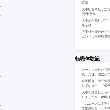
京都
大手総合商社が立ち
円/東京都
大手総合商社が立ち
東京都
大手総合商社が立
コンサル未経験者歓迎
転職体験記
サービス会社から医
代、女性、国立大
企画開発・商品管
しています」（40
大手石油会社から
りましたが、伊藤様
「スムーズに希望
際物流担当へ（30