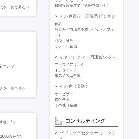
リテールセールス
機関投資家営業（金融フロント）
求人を一覧で見る
その他銀行・証券系ビジネス
信託
融資系・市場系事務（バックオフィ
ス）
引受（証券）
リテール企画
キャッシュレス関連ビジネス
アクワイアリング
ネージャ
イシュイング
組み込み型金融
その他（金融）
人を一覧で見る
サービサー
格付機関
その他（金融）
コンサルティング
験者）/～
パブリックセクター（コンサ
00万円/東