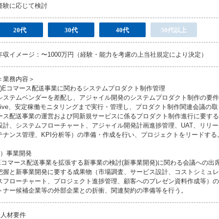
経験に応じて検討
20代
30代
40代
50代以上
年収イメージ：〜1000万円（経験・能力を考慮の上当社規定により決定）
＜業務内容＞
1)Eコマース配送事業に関わるシステムプロダクト制作管理
システムベンダーを差配し、アジャイル開発のシステムプロダクト制作の要件
Live、安定稼働モニタリングまで実行・管理し、プロダクト制作関連会議の取
ース配送事業の運営および同新規サービスに係るプロダクト制作進行に要する
設計、システムフローチャート、アジャイル開発計画進捗管理、UAT、リリ
テナンス管理、KPI分析等）の準備・作成を行い、プロジェクトをリードする
2）事業開発
Eコマース配送事業を拡張する新事業の検討(新事業開発)に関わる会議への出
把握と新事業開発に要する成果物（市場調査、サービス設計、コストシミュレ
スフローチャート、プロジェクト進捗管理、顧客へのプレゼン資料作成等）の
トナー候補企業等の外部企業との折衝、関連契約の準備等を行う。
●人材要件