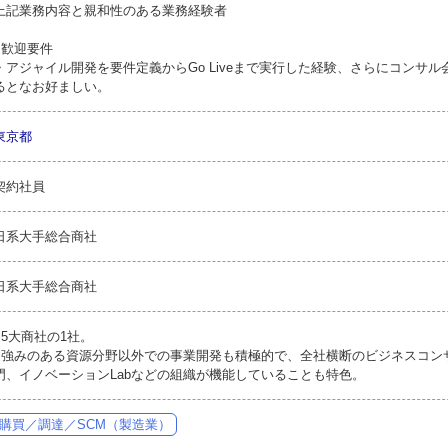
上記業務内容と親和性のある業務経験者
●歓迎要件
・アジャイル開発を要件定義からGo Liveまで実行した経験、さらにコンサ
るとなお好ましい。
東京都
契約社員
日系大手総合商社
日系大手総合商社
●5大商社の1社。
●強みのある資源分野以外での事業開発も積極的で、全社横断のビジネスコン
門、イノベーションLabなどの組織が機能していることも特色。
購買／調達／SCM（製造業）