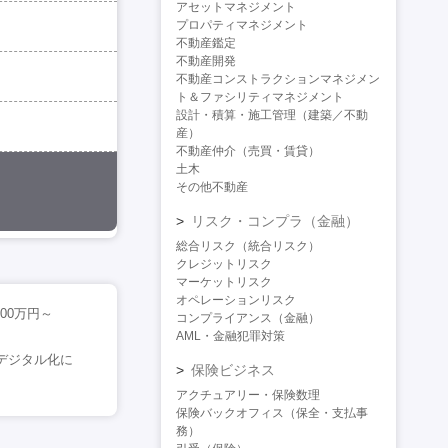
アセットマネジメント
プロパティマネジメント
不動産鑑定
不動産開発
不動産コンストラクションマネジメン
ト＆ファシリティマネジメント
設計・積算・施工管理（建築／不動
産）
不動産仲介（売買・賃貸）
土木
その他不動産
リスク・コンプラ（金融）
総合リスク（統合リスク）
クレジットリスク
マーケットリスク
オペレーションリスク
00万円～
コンプライアンス（金融）
AML・金融犯罪対策
＜デジタル化に
保険ビジネス
アクチュアリー・保険数理
保険バックオフィス（保全・支払事
務）