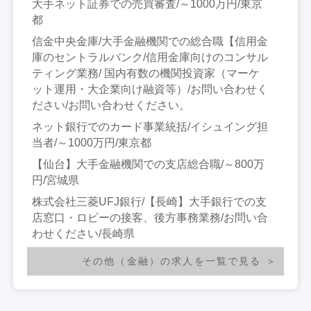
大手ネット証券での売買審査/～1000万円/東京
都
信金中央金庫/大手金融機関での総合職【信用金
庫のセントラルバンク/信用金庫向けのコンサル
ティング業務/ 国内有数の機関投資家（マーケ
ット運用・大企業向け融資等）/お問い合わせく
ださい/お問い合わせください。
ネット銀行でのカード事業統括/イシュイング担
当者/～1000万円/東京都
【仙台】大手金融機関での支店総合職/～800万
円/宮城県
株式会社三菱UFJ銀行/【長崎】大手銀行での支
店窓口・ロビーの接客、後方事務業務/お問い合
わせください/長崎県
その他（金融）の求人を一覧で見る