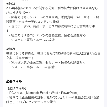
●例(1)
2024年開始の新NISAに関する周知・利用拡大に向け企画立案なら
びに推進サポート
- 顧客向けキャンペーンの企画立案、販促資料・WEBサイト・解
説動画・セミナー等のコンテンツ作成
- セミナー講師、商品・サービス内容説明等による営業店サポー
ト
- 社員向け研修コンテンツの企画立案、勉強会講師対応
- システム・事務・ルールの設計
●例(2)
職域における持株会、職場つみたてNISA等の利用拡大に向けた企画
立案、推進サポート
- 利用拡大策の企画立案、セミナー・勉強会の講師対応
- システム・事務・ルールの設計
必要スキル
【必須スキル】
・PCスキル（Microsoft Excel・Word・PowerPoint）
・社内では企画概要の説明、社外ではセミナーや勉強会における講
師としてのプレゼンテーション能力