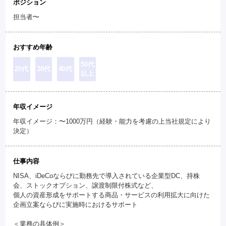
ポジション
担当者〜
おすすめ年齢
50代
20代
30代
40代
以上
年収イメージ
年収イメージ：〜1000万円（経験・能力を考慮の上当社規定により
決定）
仕事内容
NISA、iDeCoならびに勤務先で導入されている企業型DC、持株
会、ストックオプション、譲渡制限付株式など、
個人の資産形成をサポートする商品・サービスの利用拡大に向けた
企画立案ならびに実施時におけるサポート
＜業務の具体例＞