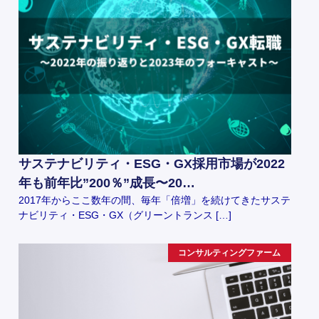
サステナビリティ・ESG・GX採用市場が2022
年も前年比”200％”成長〜20…
2017年からここ数年の間、毎年「倍増」を続けてきたサステ
ナビリティ・ESG・GX（グリーントランス […]
コンサルティングファーム