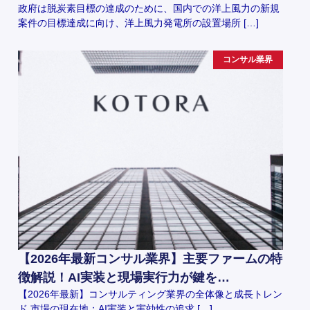
政府は脱炭素目標の達成のために、国内での洋上風力の新規
案件の目標達成に向け、洋上風力発電所の設置場所 […]
コンサル業界
【2026年最新コンサル業界】主要ファームの特
徴解説！AI実装と現場実行力が鍵を…
【2026年最新】コンサルティング業界の全体像と成長トレン
ド 市場の現在地：AI実装と実効性の追求 […]