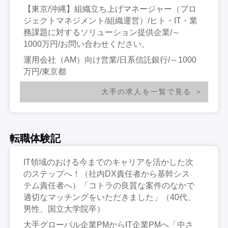
【東京/沖縄】組織立ち上げマネージャー（プロ
ジェクトマネジメント/組織運営）/ヒト・IT・業
務課題に対するソリューション提供企業/～
1000万円/お問い合わせください。
運用会社（AM）向け営業/日系信託銀行/～1000
万円/東京都
大手の求人を一覧で見る
転職体験記
IT領域のおける今までのキャリアを活かした次
のステップへ！（社内DX責任者から基幹シス
テム責任者へ）「コトラの良質な案件のなかで
適切なマッチングをいただきました」（40代、
男性、国立大学院卒）
大手グローバル企業PMからIT企業PMへ「中さ