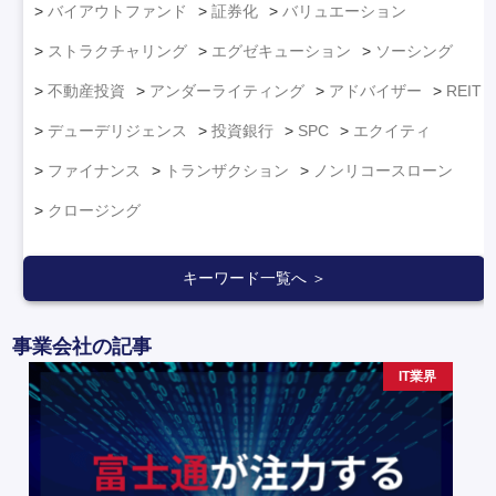
バイアウトファンド
証券化
バリュエーション
ストラクチャリング
エグゼキューション
ソーシング
不動産投資
アンダーライティング
アドバイザー
REIT
デューデリジェンス
投資銀行
SPC
エクイティ
ファイナンス
トランザクション
ノンリコースローン
クロージング
キーワード一覧へ ＞
事業会社の記事
IT業界