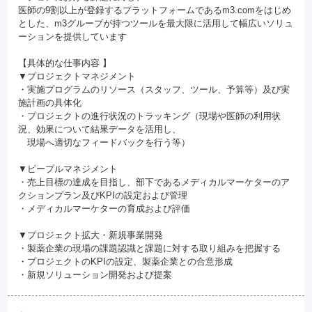
医師の9割以上が登録するプラットフォームであるm3.comをはじめ
とした、m3グループが持つツールを最大限に活用して幅広いソリュ
ーションを提供しています
【具体的な仕事内容 】
▼プロジェクトマネジメント
・実施プログラムのリソース（スタッフ、ツール、予算等）及び実
施計画の具体化
・プロジェクトの進行状況のトラッキング（現場や医師の利用状
況、効果について結果データを活用し、
現場へ適切なフィードバックを行う等）
▼ピープルマネジメント
・売上目標の達成を目指し、部下であるメディカルマーケターのア
クションプラン及びKPIの設定および管理
・メディカルマーケターの育成および評価
▼プロジェクト拡大・新規事業開発
・製薬企業の現場の課題認識と課題に対する取り組みを把握する
・プロジェクトのKPIの設定、製薬企業との合意形成
・新規ソリューション開発および提案