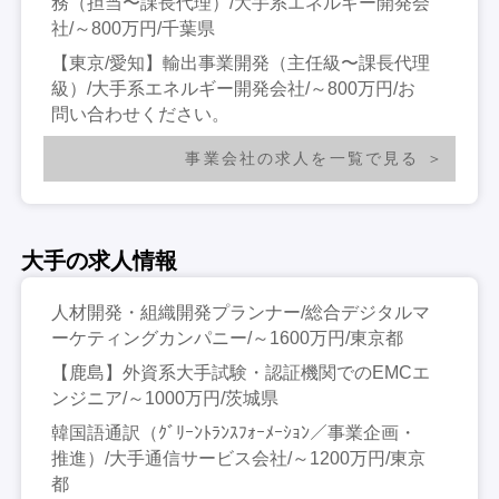
務（担当〜課長代理）/大手系エネルギー開発会
社/～800万円/千葉県
【東京/愛知】輸出事業開発（主任級〜課長代理
級）/大手系エネルギー開発会社/～800万円/お
問い合わせください。
事業会社の求人を一覧で見る
大手の求人情報
人材開発・組織開発プランナー/総合デジタルマ
ーケティングカンパニー/～1600万円/東京都
【鹿島】外資系大手試験・認証機関でのEMCエ
ンジニア/～1000万円/茨城県
韓国語通訳（ｸﾞﾘｰﾝﾄﾗﾝｽﾌｫｰﾒｰｼｮﾝ／事業企画・
推進）/大手通信サービス会社/～1200万円/東京
都