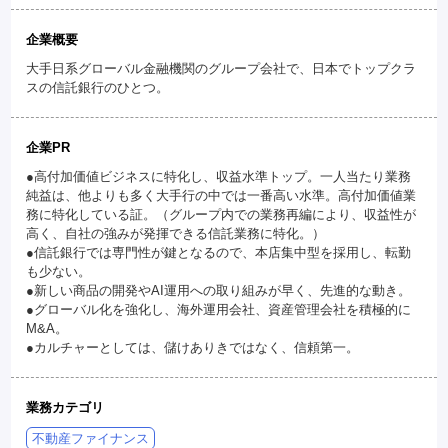
企業概要
大手日系グローバル金融機関のグループ会社で、日本でトップクラ
スの信託銀行のひとつ。
企業PR
●高付加価値ビジネスに特化し、収益水準トップ。一人当たり業務
純益は、他よりも多く大手行の中では一番高い水準。高付加価値業
務に特化している証。（グループ内での業務再編により、収益性が
高く、自社の強みが発揮できる信託業務に特化。）
●信託銀行では専門性が鍵となるので、本店集中型を採用し、転勤
も少ない。
●新しい商品の開発やAI運用への取り組みが早く、先進的な動き。
●グローバル化を強化し、海外運用会社、資産管理会社を積極的に
M&A。
●カルチャーとしては、儲けありきではなく、信頼第一。
業務カテゴリ
不動産ファイナンス