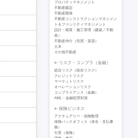
プロパティマネジメント
不動産鑑定
不動産開発
不動産コンストラクションマネジメン
ト＆ファシリティマネジメント
設計・積算・施工管理（建築／不動
産）
不動産仲介（売買・賃貸）
土木
その他不動産
リスク・コンプラ（金融）
総合リスク（統合リスク）
クレジットリスク
マーケットリスク
オペレーションリスク
コンプライアンス（金融）
AML・金融犯罪対策
保険ビジネス
アクチュアリー・保険数理
保険バックオフィス（保全・支払事
務）
引受（保険）