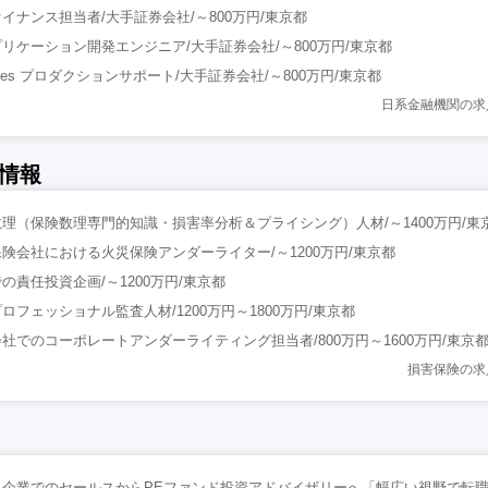
イナンス担当者/大手証券会社/～800万円/東京都
リケーション開発エンジニア/大手証券会社/～800万円/東京都
 Services プロダクションサポート/大手証券会社/～800万円/東京都
日系金融機関の求
情報
理（保険数理専門的知識・損害率分析＆プライシング）人材/～1400万円/東
険会社における火災保険アンダーライター/～1200万円/東京都
責任投資企画/～1200万円/東京都
フェッショナル監査人材/1200万円～1800万円/東京都
社でのコーポレートアンダーライティング担当者/800万円～1600万円/東京
損害保険の求
ス企業でのセールスからPEファンド投資アドバイザリーへ「幅広い視野で転