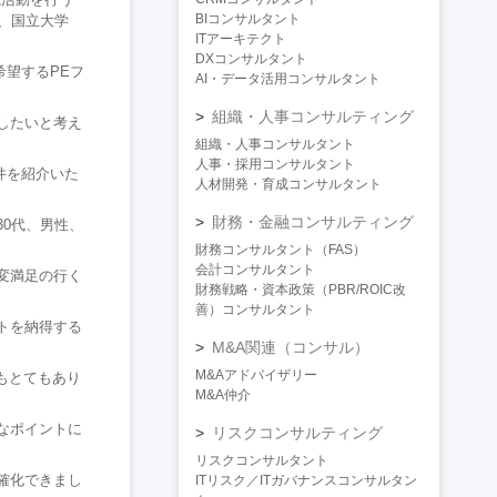
BIコンサルタント
、国立大学
ITアーキテクト
DXコンサルタント
希望するPEフ
AI・データ活用コンサルタント
組織・人事コンサルティング
したいと考え
組織・人事コンサルタント
人事・採用コンサルタント
件を紹介いた
人材開発・育成コンサルタント
財務・金融コンサルティング
0代、男性、
財務コンサルタント（FAS）
会計コンサルタント
変満足の行く
財務戦略・資本政策（PBR/ROIC改
善）コンサルタント
トを納得する
M&A関連（コンサル）
M&Aアドバイザリー
もとてもあり
M&A仲介
なポイントに
リスクコンサルティング
リスクコンサルタント
確化できまし
ITリスク／ITガバナンスコンサルタン