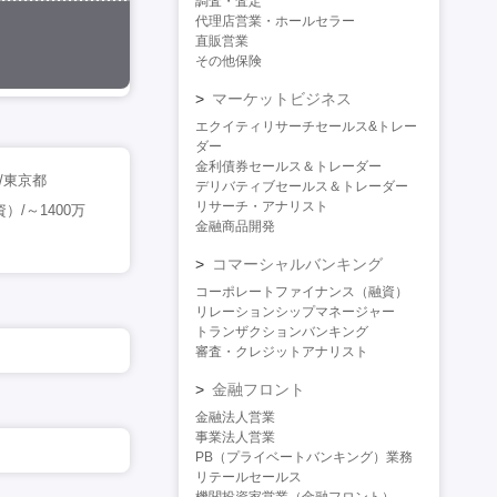
調査・査定
代理店営業・ホールセラー
直販営業
その他保険
マーケットビジネス
エクイティリサーチセールス&トレー
ダー
金利債券セールス＆トレーダー
/東京都
デリバティブセールス＆トレーダー
リサーチ・アナリスト
/～1400万
金融商品開発
コマーシャルバンキング
コーポレートファイナンス（融資）
リレーションシップマネージャー
トランザクションバンキング
審査・クレジットアナリスト
金融フロント
金融法人営業
事業法人営業
PB（プライベートバンキング）業務
リテールセールス