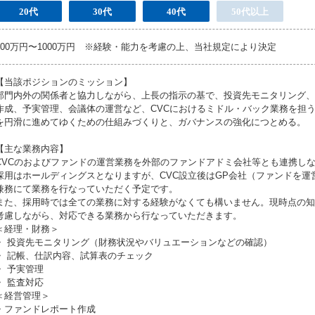
20代
30代
40代
50代以上
500万円〜1000万円 ※経験・能力を考慮の上、当社規定により決定
【当該ポジションのミッション】
部門内外の関係者と協力しながら、上長の指示の基で、投資先モニタリング、
作成、予実管理、会議体の運営など、CVCにおけるミドル・バック業務を担
を円滑に進めてゆくための仕組みづくりと、ガバナンスの強化につとめる。
【主な業務内容】
CVCのおよびファンドの運営業務を外部のファンドアドミ会社等とも連携し
採用はホールディングスとなりますが、CVC設立後はGP会社（ファンドを運
兼務にて業務を行なっていただく予定です。
また、採用時では全ての業務に対する経験がなくても構いません。現時点の知
考慮しながら、対応できる業務から行なっていただきます。
＜経理・財務＞
・ 投資先モニタリング（財務状況やバリュエーションなどの確認）
・ 記帳、仕訳内容、試算表のチェック
・ 予実管理
・ 監査対応
＜経営管理＞
・ファンドレポート作成