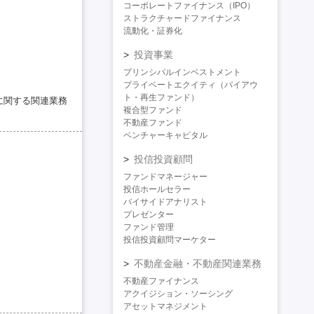
コーポレートファイナンス（IPO）
ストラクチャードファイナンス
流動化・証券化
投資事業
プリンシパルインベストメント
プライベートエクイティ（バイアウ
ト・再生ファンド）
に関する関連業務
複合型ファンド
不動産ファンド
ベンチャーキャピタル
投信投資顧問
ファンドマネージャー
投信ホールセラー
バイサイドアナリスト
プレゼンター
ファンド管理
投信投資顧問マーケター
不動産金融・不動産関連業務
不動産ファイナンス
アクイジション・ソーシング
アセットマネジメント