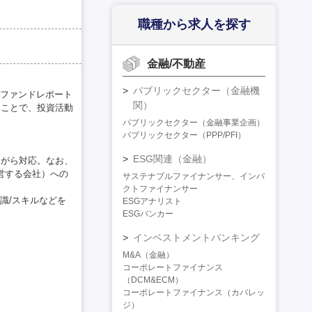
職種から求人を探す
金融/不動産
パブリックセクター（金融機
ファンドレポート
関）
うことで、投資活動
パブリックセクター（金融事業企画）
パブリックセクター（PPP/PFI）
ESG関連（金融）
ながら対応。なお、
営する会社）への
サステナブルファイナンサー、インパ
クトファイナンサー
識/スキルなどを
ESGアナリスト
ESGバンカー
インベストメントバンキング
M&A（金融）
コーポレートファイナンス
（DCM&ECM）
コーポレートファイナンス（カバレッ
ジ）