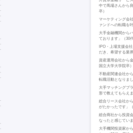
中で馬場さんから良
卒）
マーケティング会社
ァンドへの転職を叶
大手金融機関から
ております」（30
IPO・上場支援会
だき、希望する業界
資産運用会社から金
国立大学大学院卒
不動産関連会社か
転職活動となりまし
大手マッチングプ
形で教えてもらえま
総合リース会社から
がたかったです」（
総合商社から投資
なったと感じていま
大手機関投資家か