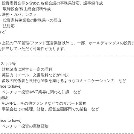
・投資委員会等を含めた各種会議の事務局対応、議事録作成
・ 取締役会/株主総会資料作成
＜法務・ガバナンス＞
・ 投資家特例業務の財務局への届出
・ 法対応
など
※上記のCVC管理/ファンド運営業務以外に、一部、ホールディングスの投資
を担当していただく可能性があります。
●スキル等
・財務諸表に対する一定の理解
・英語力（メール、文書理解などが中心）
・多数の関係者と良好な関係を築けるようなコミュニケーション力 など
nice to have]
・ベンチャー投資やVC業界に関わる知識 など
●経験
・VCやPE、その他ファンドなどでのサポート業務
・事業会社での経理、財務、経営企画部門での業務 など
nice to have]
・ベンチャー投資の実務経験