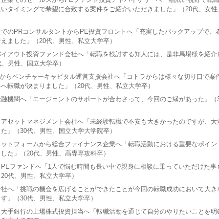
いタイミングで希望に合致する案件をご紹介いただきました」（20代、女性
でのPRコンサルタントからPE投資フロントへ「充実したバックアップで、
えました」（20代、男性、私立大学卒）
バイアウト投資ファンド会社へ「転職を検討する知人には、是非馬場様を紹介
代、男性、国立大学卒）
社からベンチャーキャピタル運営支援会社へ「コトラからは様々な切り口で案
へ転職が決まりました」（20代、男性、私立大学卒）
融機関へ「エージェントのサポートが合わさって、今回のご縁があった」（3
）
らアセットマネジメント会社へ「未経験転職で不安も大きかったのですが、大
た」（30代、男性、国立大学大学院卒）
ラットフォームから総合ファイナンス企業へ「転職活動における重要なポイン
した」（20代、男性、高専専攻科卒）
PEファンドへ「1人で悩む時間も長い中で親身に相談に乗っていただけた事
20代、男性、私立大学卒）
会社へ「挑戦の機会を広げることができたことが今回の転職成功において大き
す」（30代、男性、私立大学卒）
ら大手銀行の上場株式投資担当へ「転職活動を通じて自分のやりたいことを明