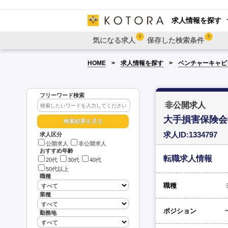
求人情報を探す
0
0
気になる求人
保存した検索条件
HOME
求人情報を探す
ベンチャーキャピ
フリーワード検索
非公開求人
大手損害保険会
求人ID:1334797
求人区分
公開求人
非公開求人
おすすめ年齢
転職求人情報
20代
30代
40代
50代以上
職種
職種
業種
ポジション
勤務地