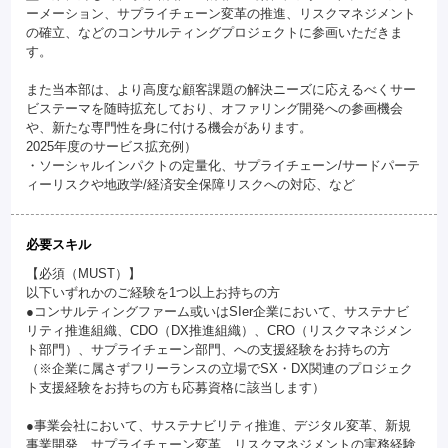
ーメーション、サプライチェーン変革の推進、リスクマネジメント
の確立、などのコンサルティングプロジェクトに参画いただきま
す。
また当本部は、より高度な顧客課題の解決ニーズに応えるべくサー
ビステーマを随時拡充しており、オファリング開発への参画機会
や、新たな専門性を身に付ける機会があります。
2025年度のサービス拡充例）
・ソーシャルインパクトの定量化、サプライチェーン/サードパーテ
ィーリスクや地政学/経済安全保障リスクへの対応、など
必要スキル
【必須（MUST）】
以下いずれかのご経験を1つ以上お持ちの方
●コンサルティングファーム或いはSIer企業において、サステナビ
リティ推進組織、CDO（DX推進組織）、CRO（リスクマネジメン
ト部門）、サプライチェーン部門、への支援経験をお持ちの方
（※企業に属さずフリーランスの立場でSX・DX関連のプロジェク
ト支援経験をお持ちの方も応募資格に該当します）
●事業会社において、サステナビリティ推進、デジタル変革、新規
事業開発、サプライチェーン変革、リスクマネジメントの実務経験