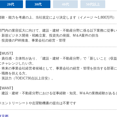
20代
30代
40代
50代以上
経験・能力を考慮の上、当社規定により決定します（イメージ 〜1,800万円）
部門内の業容拡大に向けて、建設・建材・不動産分野に係る以下業務に従事い
・新規ビジネス開発・戦略立案、投資先の発掘、M＆A案件の担当
・投資後のPMI推進、事業会社の経営・管理
【MUST】
・責任感・主体性があり、「建設・建材・不動産分野」で「新しいこと（収益
にチャレンジしたい方。
・将来の事業会社経営者候補として、事業会社の経営・管理を担当する部署に
ト職務を担える方。
・英語力（TOEIC730点以上目安）。
【WANT】
・建設・建材・不動産分野における従事経験・知見、M＆Aの業務経験がある
※エントリーシートや志望動機書の提出は不要です
東京都