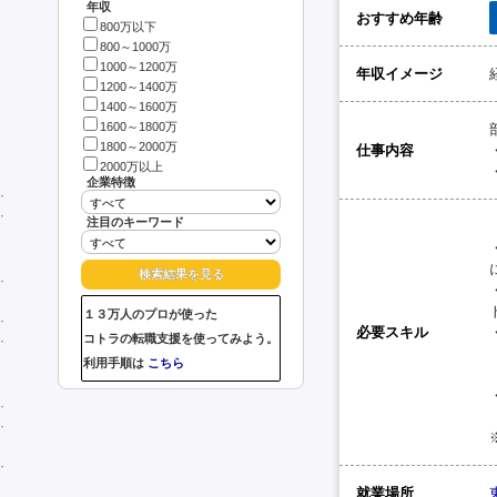
年収
おすすめ年齢
800万以下
800～1000万
1000～1200万
年収イメージ
1200～1400万
1400～1600万
1600～1800万
1800～2000万
仕事内容
2000万以上
企業特徴
注目のキーワード
１３万人のプロが使った
必要スキル
コトラの転職支援を使ってみよう。
利用手順は
こちら
就業場所