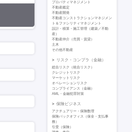
プロパティマネジメント
不動産鑑定
不動産開発
不動産コンストラクションマネジメン
ト＆ファシリティマネジメント
設計・積算・施工管理（建築／不動
産）
不動産仲介（売買・賃貸）
土木
その他不動産
リスク・コンプラ（金融）
総合リスク（統合リスク）
クレジットリスク
マーケットリスク
オペレーションリスク
コンプライアンス（金融）
AML・金融犯罪対策
保険ビジネス
アクチュアリー・保険数理
保険バックオフィス（保全・支払事
務）
引受（保険）