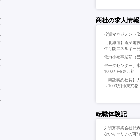
商社の求人情報
投資マネジメント/総
【北海道】送変電
生可能エネルギー開発
電力小売事業部（営
データセンター、水
1000万円/東京都
【嘱託契約社員】
～1000万円/東京都
転職体験記
外資系事業会社代表
ないキャリアの可能