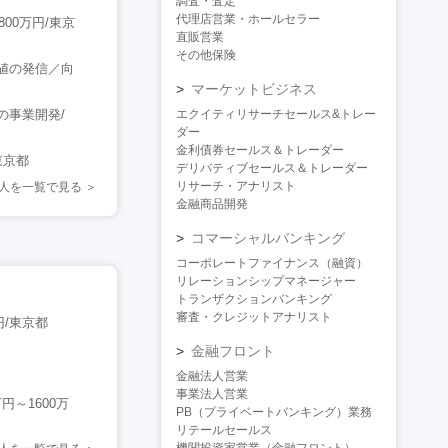
調査・査定
代理店営業・ホールセラー
00万円/東京
直販営業
その他保険
値の発信／向
マーケットビジネス
の事業開発/
エクイティリサーチセールス&トレー
ダー
金利債券セールス＆トレーダー
/東京都
デリバティブセールス＆トレーダー
リサーチ・アナリスト
人を一覧で見る
金融商品開発
コマーシャルバンキング
コーポレートファイナンス（融資）
リレーションシップマネージャー
トランザクションバンキング
審査・クレジットアナリスト
円/東京都
金融フロント
金融法人営業
事業法人営業
～1600万
PB（プライベートバンキング）業務
リテールセールス