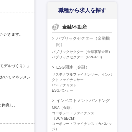
職種から求人を探す
金融/不動産
ただきます。
パブリックセクター（金融機
関）
パブリックセクター（金融事業企画）
パブリックセクター（PPP/PFI）
モデルづくり）」
ESG関連（金融）
サステナブルファイナンサー、インパ
おいてマネジメン
クトファイナンサー
ESGアナリスト
ESGバンカー
インベストメントバンキング
と尚良し。
M&A（金融）
コーポレートファイナンス
（DCM&ECM）
コーポレートファイナンス（カバレッ
ジ）