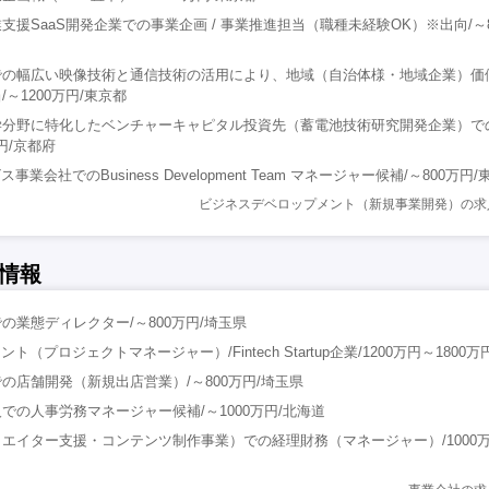
援SaaS開発企業での事業企画 / 事業推進担当（職種未経験OK）※出向/～8
での幅広い映像技術と通信技術の活用により、地域（自治体様・地域企業）価
～1200万円/東京都
学分野に特化したベンチャーキャピタル投資先（蓄電池技術研究開発企業）で
円/京都府
業会社でのBusiness Development Team マネージャー候補/～800万円
ビジネスデベロップメント（新規事業開発）の求
情報
の業態ディレクター/～800万円/埼玉県
ト（プロジェクトマネージャー）/Fintech Startup企業/1200万円～1800万
の店舗開発（新規出店営業）/～800万円/埼玉県
での人事労務マネージャー候補/～1000万円/北海道
エイター支援・コンテンツ制作事業）での経理財務（マネージャー）/1000万円