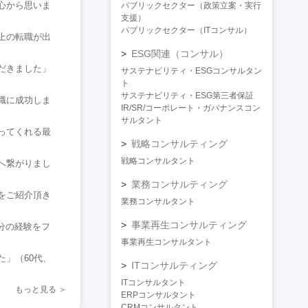
心から思いま
パブリックセクター（政策立案・実行
支援）
パブリックセクター（ITコンサル）
上の転職が出
ESG関連（コンサル）
だきました」
サステナビリティ・ESGコンサルタン
ト
サステナビリティ・ESG第三者保証
職に成功しま
IR/SR/コーポレート・ガバナンスコン
サルタント
ってくれる最
戦略コンサルティング
戦略コンサルタント
へ繋がりまし
業務コンサルティング
をご紹介頂き
業務コンサルタント
事業再生コンサルティング
分の経験をフ
事業再生コンサルタント
」（60代、
ITコンサルティング
ITコンサルタント
もっと見る
ERPコンサルタント
CRMコンサルタント