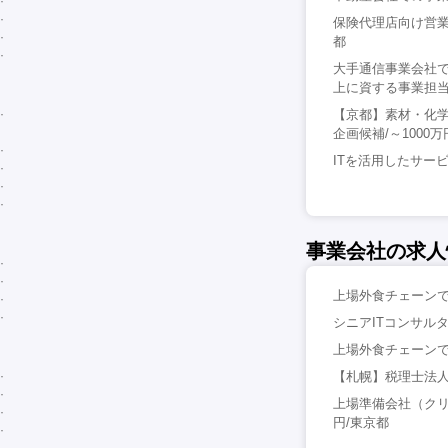
保険代理店向け営業支
都
大手通信事業会社
上に資する事業担当/
【京都】素材・化
企画候補/～1000万
ITを活用したサービス事
事業会社の求人
上場外食チェーンで
シニアITコンサルタン
上場外食チェーンで
【札幌】税理士法人
上場準備会社（クリ
円/東京都