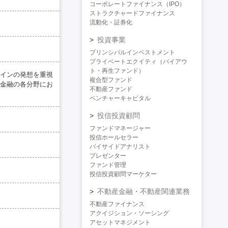
コーポレートファイナンス（IPO）
ストラクチャードファイナンス
流動化・証券化
投資事業
プリンシパルインベストメント
プライベートエクイティ（バイアウ
ト・再生ファンド）
インの発想を重視
複合型ファンド
金融の各分野にお
不動産ファンド
ベンチャーキャピタル
投信投資顧問
ファンドマネージャー
投信ホールセラー
バイサイドアナリスト
プレゼンター
ファンド管理
投信投資顧問マーケター
不動産金融・不動産関連業務
不動産ファイナンス
アクイジション・ソーシング
アセットマネジメント