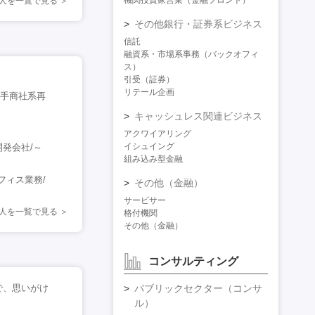
機関投資家営業（金融フロント）
人を一覧で見る
その他銀行・証券系ビジネス
信託
融資系・市場系事務（バックオフィ
ス）
引受（証券）
リテール企画
大手商社系再
キャッシュレス関連ビジネス
アクワイアリング
イシュイング
発会社/～
組み込み型金融
フィス業務/
その他（金融）
サービサー
人を一覧で見る
格付機関
その他（金融）
コンサルティング
で、思いがけ
パブリックセクター（コンサ
ル）