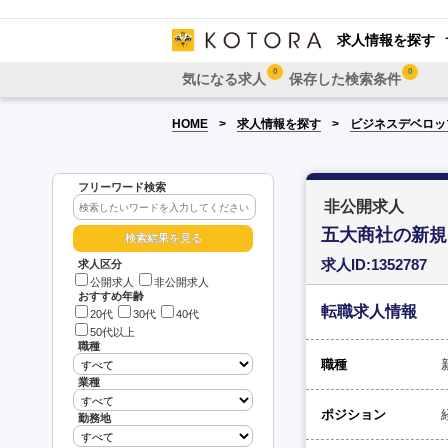
求人情報を探す
0
0
気になる求人
保存した検索条件
HOME
求人情報を探す
ビジネスデベロッ
フリーワード検索
非公開求人
五大商社の新規
求人ID:1352787
求人区分
公開求人
非公開求人
おすすめ年齢
転職求人情報
20代
30代
40代
50代以上
職種
職種
業種
ポジション
勤務地