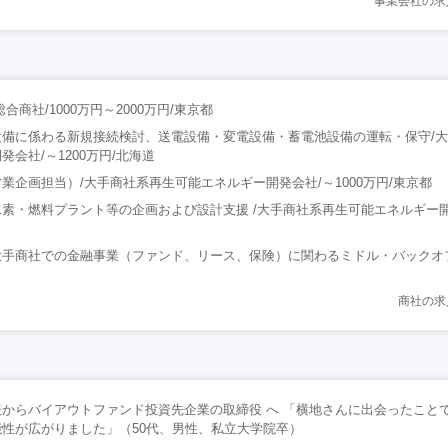
事業会社の求
合商社/1000万円～2000万円/東京都
設備に係わる新規接続検討、送電設備・変電設備・蓄電池設備の運転・保守/
会社/～1200万円/北海道
業企画担当）/大手商社系再生可能エネルギー開発会社/～1000万円/東京都
素・燃料プラント等の企画および設計支援 /大手商社系再生可能エネルギー開
大手商社での金融事業（ファンド、リース、保険）に関わるミドル・バックオ
商社の求
からバイアウトファンド投資先企業の取締役 へ 「横地さんに出会ったこと
性が広がりました」（50代、男性、私立大学院卒）