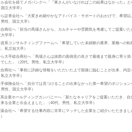
サル会社を経てメガバンクへ「『東さんがいなければこの結果はなかった』と
、国立大学卒）
から証券会社へ「大変きめ細やかなアドバイス・サポートのおかげで、希望以
、男性、国立大卒）
総合商社へ「担当の馬場さんから、カルチャーや雰囲気を考慮してご提案いた
立大学卒）
外資系コンサルティングファームへ「希望していた未経験の業界、業種への転
性、私立短大卒）
から大手総合商社へ「馬場さんは抜群の面倒見の良さで最後まで親身に寄り添
でした」（20代、男性、私立大学卒）
総合商社へ「事前に詳細な情報をいただいた上で面接に臨むことが出来、内定
、私立大学卒）
大手保険会社へ「自分では見つけることの出来なかった第一希望のポジション
、男性、国立大学卒）
T系企業ホールディングカンパニーへ「新たなキャリアをご提案いただき、自
来る企業と出会えました」（40代、男性、私立大学卒）
薬会社へ「希望する仕事内容に非常にマッチした企業をご紹介いただきました
卒）