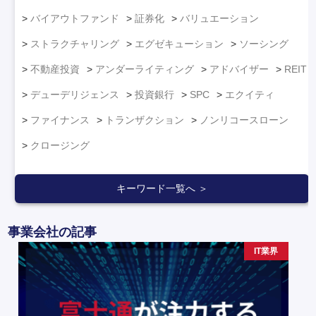
バイアウトファンド
証券化
バリュエーション
ストラクチャリング
エグゼキューション
ソーシング
不動産投資
アンダーライティング
アドバイザー
REIT
デューデリジェンス
投資銀行
SPC
エクイティ
ファイナンス
トランザクション
ノンリコースローン
クロージング
キーワード一覧へ ＞
事業会社の記事
IT業界