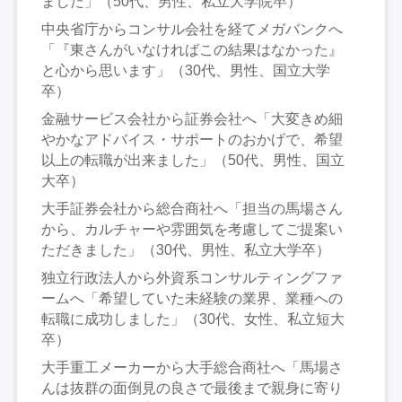
ました」（50代、男性、私立大学院卒）
中央省庁からコンサル会社を経てメガバンクへ
「『東さんがいなければこの結果はなかった』
と心から思います」（30代、男性、国立大学
卒）
金融サービス会社から証券会社へ「大変きめ細
やかなアドバイス・サポートのおかげで、希望
以上の転職が出来ました」（50代、男性、国立
大卒）
大手証券会社から総合商社へ「担当の馬場さん
から、カルチャーや雰囲気を考慮してご提案い
ただきました」（30代、男性、私立大学卒）
独立行政法人から外資系コンサルティングファ
ームへ「希望していた未経験の業界、業種への
転職に成功しました」（30代、女性、私立短大
卒）
大手重工メーカーから大手総合商社へ「馬場さ
んは抜群の面倒見の良さで最後まで親身に寄り