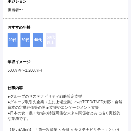
ポジション
担当者〜
おすすめ年齢
50代
20代
30代
40代
以上
年収イメージ
500万円〜1,200万円
仕事内容
●グループのサステナビリティ戦略策定支援
●グループ取引先企業（主に上場企業）へのTCFD/TNFD対応・自然
資本の定量評価等の開示支援やエンゲージメント支援
●日本の食・農・地域の持続可能な未来を関係者と共に描く実践的
な業務です。
【魅力(After)】 「第一次産業 × 金融 × サステナビリティ」という