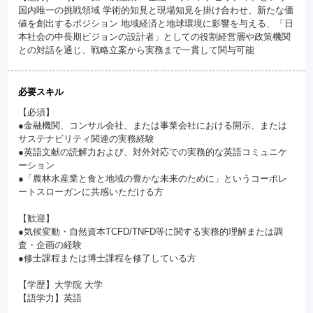
国内唯一の挑戦領域 学術的知見と現場知見を掛け合わせ、新たな価
値を創出するポジション 地域経済と地球環境に影響を与える、「日
本社会の中長期ビジョンの設計者」としての役割経営層や政策機関
との対話を通じ、戦略立案から実務まで一貫して関与可能
必要スキル
【必須】
●金融機関、コンサル会社、または事業会社における開示、または
サステナビリティ関連の実務経験
●英語文献の読解力および、対外対応での実務的な英語コミュニケ
ーション
●「農林水産業と食と地域の豊かな未来のために」というコーポレ
ートスローガンに共感いただける方
【歓迎】
●気候変動・自然資本TCFD/TNFD等に関する実務的理解または調
査・企画の経験
●修士課程または博士課程を修了している方
【学歴】大学院 大学
【語学力】英語