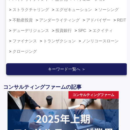
ストラクチャリング
エグゼキューション
ソーシング
不動産投資
アンダーライティング
アドバイザー
REIT
デューデリジェンス
投資銀行
SPC
エクイティ
ファイナンス
トランザクション
ノンリコースローン
クロージング
キーワード一覧へ ＞
コンサルティングファームの記事
コンサルティングファーム