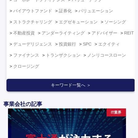
バイアウトファンド
証券化
バリュエーション
ストラクチャリング
エグゼキューション
ソーシング
不動産投資
アンダーライティング
アドバイザー
REIT
デューデリジェンス
投資銀行
SPC
エクイティ
ファイナンス
トランザクション
ノンリコースローン
クロージング
キーワード一覧へ ＞
事業会社の記事
IT業界