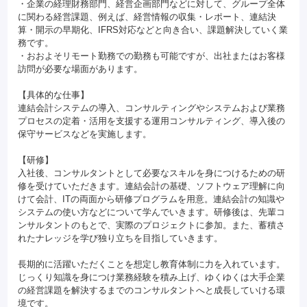
・企業の経理財務部門、経営企画部門などに対して、グループ全体
に関わる経営課題、例えば、経営情報の収集・レポート、連結決
算・開示の早期化、IFRS対応などと向き合い、課題解決していく業
務です。
・おおよそリモート勤務での勤務も可能ですが、出社またはお客様
訪問が必要な場面があります。
【具体的な仕事】
連結会計システムの導入、コンサルティングやシステムおよび業務
プロセスの定着・活用を支援する運用コンサルティング、導入後の
保守サービスなどを実施します。
【研修】
入社後、コンサルタントとして必要なスキルを身につけるための研
修を受けていただきます。連結会計の基礎、ソフトウェア理解に向
けて会計、ITの両面から研修プログラムを用意。連結会計の知識や
システムの使い方などについて学んでいきます。研修後は、先輩コ
ンサルタントのもとで、実際のプロジェクトに参加。また、蓄積さ
れたナレッジを学び独り立ちを目指していきます。
長期的に活躍いただくことを想定し教育体制に力を入れています。
じっくり知識を身につけ業務経験を積み上げ、ゆくゆくは大手企業
の経営課題を解決するまでのコンサルタントへと成長していける環
境です。