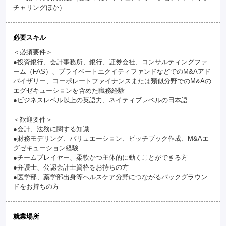
チャリングほか）
必要スキル
＜必須要件＞
●投資銀行、会計事務所、銀行、証券会社、コンサルティングファ
ーム（FAS）、プライベートエクイティファンドなどでのM&Aアド
バイザリー、コーポレートファイナンスまたは類似分野でのM&Aの
エグゼキューションを含めた職務経験
●ビジネスレベル以上の英語力、ネイティブレベルの日本語
＜歓迎要件＞
●会計、法務に関する知識
●財務モデリング、バリュエーション、ピッチブック作成、M&Aエ
グゼキューション経験
●チームプレイヤー、柔軟かつ主体的に動くことができる方
●弁護士、公認会計士資格をお持ちの方
●医学部、薬学部出身等ヘルスケア分野につながるバックグラウン
ドをお持ちの方
就業場所