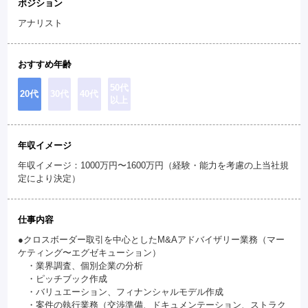
ポジション
アナリスト
おすすめ年齢
50代
20代
30代
40代
以上
年収イメージ
年収イメージ：1000万円〜1600万円（経験・能力を考慮の上当社規
定により決定）
仕事内容
●クロスボーダー取引を中心としたM&Aアドバイザリー業務（マー
ケティング〜エグゼキューション）
・業界調査、個別企業の分析
・ピッチブック作成
・バリュエーション、フィナンシャルモデル作成
・案件の執行業務（交渉準備、ドキュメンテーション、ストラク