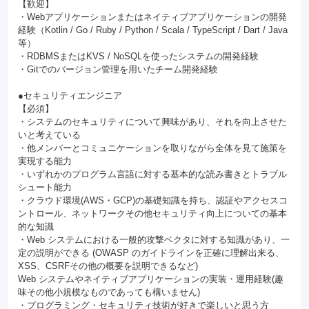
【歓迎】
・Webアプリケーションまたはネイティブアプリケーションの開発
経験（Kotlin / Go / Ruby / Python / Scala / TypeScript / Dart / Java
等）
・RDBMSまたはKVS / NoSQLを使ったシステムの開発経験
・Gitでのバージョン管理を用いたチーム開発経験
●セキュリティエンジニア
【必須】
・システムのセキュリティについて興味があり、それを向上させた
いと考えている
・他メンバーとコミュニケーションを取りながら全体を見て施策を
実現する能力
・いずれかのプログラム言語に対する基本的な読み書きとトラブル
シュート能力
・クラウド環境(AWS・GCP)の基礎知識を持ち、認証やアクセスコ
ントロール、ネットワークその他セキュリティ向上についての基本
的な知識
・Web システムにおける一般的攻撃ベクタに対する知識があり、一
定の説明ができる (OWASP のガイドラインを正確に理解出来る、
XSS、CSRFその他の概要を説明できるなど)
Web システムやネイティブアプリケーションの実装・運用経験(趣
味その他小規模なものであっても構いません)
・プログラミング・セキュリティ技術が好きで楽しいと思う方