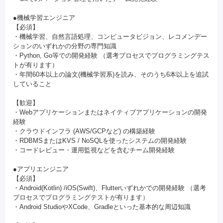
●機械学習エンジニア
【必須】
・機械学習、自然言語処理、コンピュータビジョン、レコメンデー
ションのいずれかの分野の専門知識
・Python, Go等での開発経験 （選考プロセスでプログラミングテス
トが有ります）
・年間60本以上の論文(機械学習系)を読み、そのうち6本以上を追試
していること
【歓迎】
・Webアプリケーションまたはネイティブアプリケーションの開発
経験
・クラウドインフラ (AWS/GCPなど) の構築経験
・RDBMSまたはKVS / NoSQLを使ったシステムの開発経験
・コードレビュー・運用監視などを含むチーム開発経験
●アプリエンジニア
【必須】
・Android(Kotlin) /iOS(Swift)、Flutterいずれかでの開発経験 （選考
プロセスでプログラミングテストが有ります）
・Android StudioやXCode、Gradleといった基本的な周辺知識