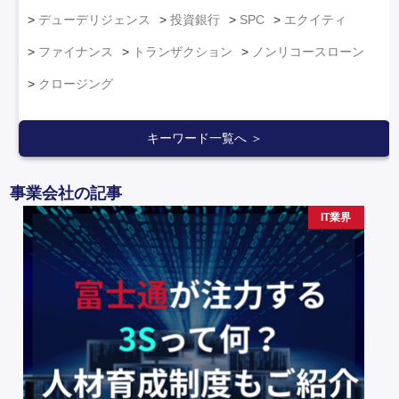
デューデリジェンス
投資銀行
SPC
エクイティ
ファイナンス
トランザクション
ノンリコースローン
クロージング
キーワード一覧へ ＞
事業会社の記事
IT業界