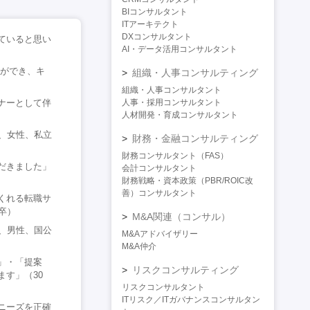
BIコンサルタント
ITアーキテクト
DXコンサルタント
ていると思い
AI・データ活用コンサルタント
とができ、キ
組織・人事コンサルティング
組織・人事コンサルタント
ナーとして伴
人事・採用コンサルタント
人材開発・育成コンサルタント
、女性、私立
財務・金融コンサルティング
財務コンサルタント（FAS）
だきました」
会計コンサルタント
財務戦略・資本政策（PBR/ROIC改
善）コンサルタント
くれる転職サ
卒）
M&A関連（コンサル）
、男性、国公
M&Aアドバイザリー
M&A仲介
」・「提案
リスクコンサルティング
す」（30
リスクコンサルタント
ITリスク／ITガバナンスコンサルタン
ニーズを正確