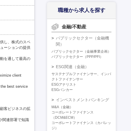
職種から求人を探す
金融/不動産
パブリックセクター（金融機
供し、株式のスペ
関）
ューションの提供
パブリックセクター（金融事業企画）
パブリックセクター（PPP/PFI）
動を通して最高の
ESG関連（金融）
サステナブルファイナンサー、インパ
ximize client
クトファイナンサー
ESGアナリスト
 the best service
ESGバンカー
インベストメントバンキング
M&A（金融）
顧客ビジネスの拡
コーポレートファイナンス
（DCM&ECM）
や関連部署で知識
コーポレートファイナンス（カバレッ
ジ）