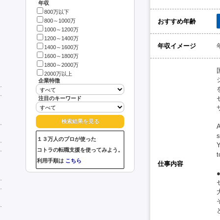
年収
800万以下
おすすめ年齢
800～1000万
1000～1200万
1200～1400万
年収イメージ
1400～1600万
1600～1800万
1800～2000万
2000万以上
企業特徴
注目のキーワード
A
s
１３万人のプロが使った
Y
コトラの転職支援を使ってみよう。
t
利用手順は
こちら
仕事内容