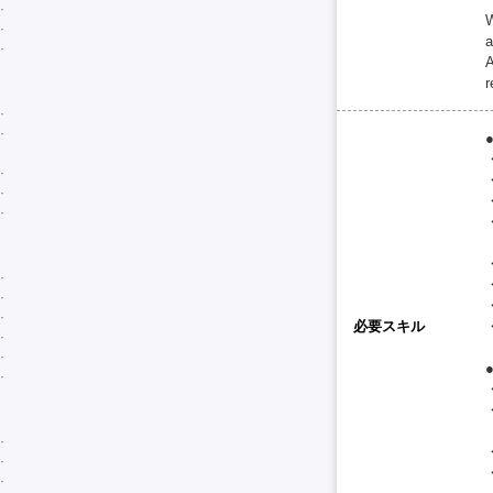
W
a
A
r
・
・
必要スキル
・
・
・