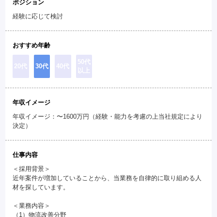
ポジション
経験に応じて検討
おすすめ年齢
50代
20代
30代
40代
以上
年収イメージ
年収イメージ：〜1600万円（経験・能力を考慮の上当社規定により
決定）
仕事内容
＜採用背景＞
近年案件が増加していることから、当業務を自律的に取り組める人
材を探しています。
＜業務内容＞
（1）物流改善分野