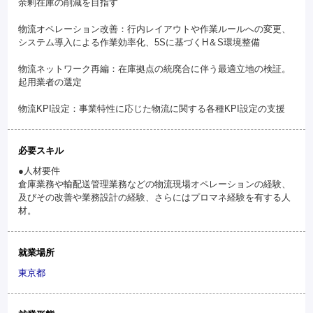
余剰在庫の削減を目指す
物流オペレーション改善：行内レイアウトや作業ルールへの変更、
システム導入による作業効率化、5Sに基づくH＆S環境整備
物流ネットワーク再編：在庫拠点の統廃合に伴う最適立地の検証。
起用業者の選定
物流KPI設定：事業特性に応じた物流に関する各種KPI設定の支援
必要スキル
●人材要件
倉庫業務や輸配送管理業務などの物流現場オペレーションの経験、
及びその改善や業務設計の経験、さらにはプロマネ経験を有する人
材。
就業場所
東京都