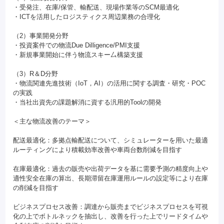
・受発注、在庫/保管、輸配送、現場作業等のSCM最適化
・ICTを活用したロジスティクス周辺業務の合理化
（2）事業開発分野
・投資案件での物流Due Dilligence/PMI支援
・新規事業開始に伴う物流スキー厶構築支援
（3）R＆D分野
・物流関連先進技術（IoT，AI）の活用に関する調査・研究・POC
の実践
・当社出資先の課題解消に資する汎用的Toolの開発
＜主な物流改善のテーマ＞
配送最適化：多拠点輸配送について、シミュレーターを用いた最適
ルーティングにより積載効率改善や車両台数削減を目指す
在庫最適化：過去の販売や出荷データを基に需要予測の精度向上や
適性安全在庫の算出、長期滞留在庫運用ルールの設定等により在庫
の削減を目指す
ビジネスプロセス改善：調達から販売までビジネスプロセスを可視
化の上でボトルネックを抽出し、改善を行った上でリードタイムや