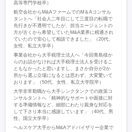
高等専門学校卒）
航空会社からM&AファームでのM＆Aコンサル
タントへ「社会人二年目にして三度目の転職で
先行きが不透明でしたが、担当エージェントの
方が古くから希望していたM&A業界に精通され
ていたので安心して相談できました」（20代、
女性、私立大学卒）
事業会社から大手税理士法人へ「今回青島様か
らのお話がなければ大手税理士法人を受けるこ
ともなかったと思いますし、まさか自分が2か
所から選ぶ立場になるとは思わず、大変驚いて
おります」（50代、女性、私立大学院卒）
大学非常勤職から大手シンクタンクでの政策コ
ンサルタントへ「精神的なサポートや面接に対
する準備情報など、細部にわたり親身な対応を
して下さり本当に感謝しています」（40代、男
性、国立大学卒）
ヘルスケア大手からM&Aアドバイザリー企業で