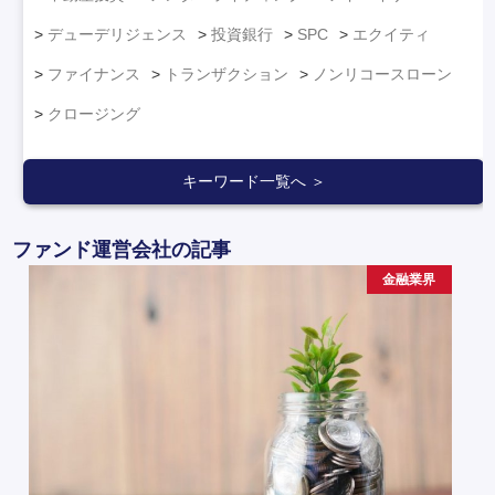
デューデリジェンス
投資銀行
SPC
エクイティ
ファイナンス
トランザクション
ノンリコースローン
クロージング
キーワード一覧へ ＞
ファンド運営会社の記事
金融業界