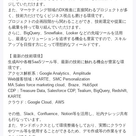
ジしていただけます。
また、マーケティング領域のDX推進に直接関わるプロジェクトが多
く、技術力だけでなくビジネス視点も磨ける環境です。
プロジェクトの企画段階から関わることができ、技術選定や提案に
も裁量を持って取り組んでいただけます。
さらに、BigQuery、Snowflake、Looker などの先端ツールを活用
し、最適なソリューションを追求する機会も豊富ですので、スキル
アップを目指す方にとって理想的なフィールドです。
【 最新の技術環境】
生成AIや各種SaaSツール等、最新の技術に触れる機会が豊富な環
境です。
アクセス解析系：Google Analytics、Amplitude
Web接客領域：KARTE、SMC Personalization
MA:Sales force marketing cloud、Braze、HubSpot
CDP：Treasure Data, Salesforce CDP, Tealium, BigQuery, Redshift,
KARTE
クラウド：Google Cloud、AWS
その他、Slack、Confluence、Notion等を活用し、社内ナレッジ共有
も行なっています。
また、サンドボックスとして環境整備をしており、実際にクラウド
やツール等を使用することができるため、デモ作成等の作業をする