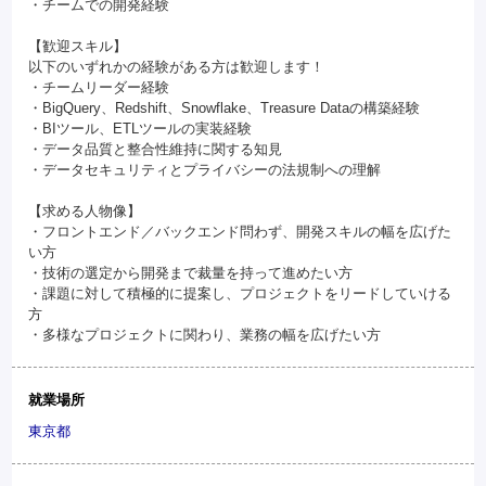
・チームでの開発経験
【歓迎スキル】
以下のいずれかの経験がある方は歓迎します！
・チームリーダー経験
・BigQuery、Redshift、Snowflake、Treasure Dataの構築経験
・BIツール、ETLツールの実装経験
・データ品質と整合性維持に関する知見
・データセキュリティとプライバシーの法規制への理解
【求める人物像】
・フロントエンド／バックエンド問わず、開発スキルの幅を広げた
い方
・技術の選定から開発まで裁量を持って進めたい方
・課題に対して積極的に提案し、プロジェクトをリードしていける
方
・多様なプロジェクトに関わり、業務の幅を広げたい方
就業場所
東京都