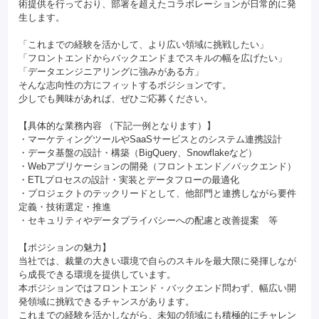
術提供を行っており、部署を超えたコラボレーションが日常的に発
生します。
「これまでの経験を活かして、より広い領域に挑戦したい」
「フロントエンドからバックエンドまでスキルの幅を広げたい」
「データエンジニアリングに強みがある方」
そんな志向性の方にフィットするポジションです。
少しでも興味があれば、ぜひご応募ください。
【具体的な業務内容 （下記一例となります）】
・マーケティングツールやSaaSサービスとのシステム連携設計
・データ基盤の設計・構築（BigQuery、Snowflakeなど）
・Webアプリケーションの開発（フロントエンド／バックエンド）
・ETLプロセスの設計・実装とデータフローの最適化
・プロジェクトのテックリードとして、他部門と連携しながら要件
定義・技術選定・推進
・セキュリティやデータプライバシーへの配慮と改善提案 等
【ポジションの魅力】
当社では、裁量の大きい環境で自らのスキルを最大限に発揮しなが
ら成長できる環境を提供しています。
本ポジションではフロントエンド・バックエンド問わず、幅広い開
発領域に挑戦できるチャンスがあります。
これまでの経験を活かしながら、未知の領域にも積極的にチャレン