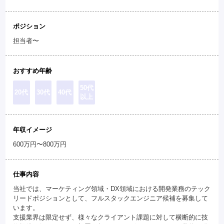
ポジション
担当者〜
おすすめ年齢
50代
20代
30代
40代
以上
年収イメージ
600万円〜800万円
仕事内容
当社では、マーケティング領域・DX領域における開発業務のテック
リードポジションとして、フルスタックエンジニア候補を募集して
います。
支援業界は限定せず、様々なクライアント課題に対して横断的に技