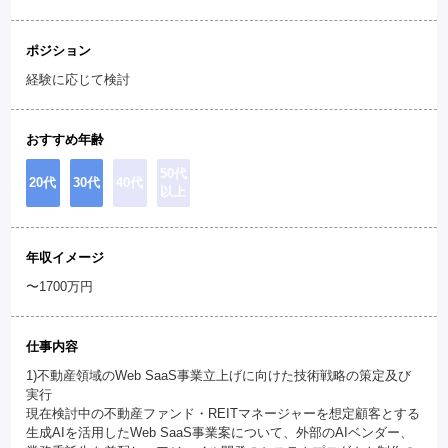
ポジション
経験に応じて検討
おすすめ年齢
50代
20代
30代
40代
以上
年収イメージ
〜1700万円
仕事内容
1)不動産領域のWeb SaaS事業立上げに向けた技術戦略の策定及び
実行
現在検討中の不動産ファンド・REITマネージャーを想定顧客とする
生成AIを活用したWeb SaaS事業案について、外部のAIベンダー、