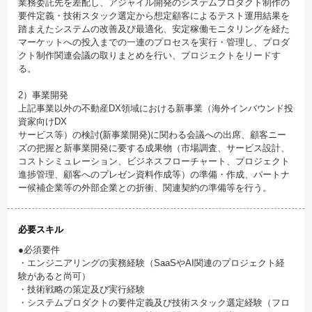
業務委託先を差配し、アジャイル開発のシステムプロダクト制作の
要件定義・技術スタック選定から想定顧客によるテスト運用結果を
踏まえたシステムの改善及び最適化、安定稼働モニタリングを経た
マーケットへの投入までの一連のプロセスを実行・管理し、プロダ
クト制作関連会議の取りまとめを行い、プロジェクトをリードす
る。
2）事業開発
上記事業以外の不動産DX領域における新事業（海外インバウンド投
資家向けDX
サービス等）の検討(新事業開発)に関わる会議への出席、顧客ニー
ズの把握と新事業開発に要する成果物（市場調査、サービス設計、
コストシミュレーション、ビジネスフローチャート、プロジェクト
進捗管理、顧客へのプレゼン資料作成等）の準備・作成、パートナ
ー候補企業等の外部企業との折衝、関連契約の準備等を行う。
必要スキル
●必須要件
・エンジニアリングの実務経験（SaaSやAI関連のプロジェクト経
験があると尚可）
・技術戦略の策定及び実行経験
・システムプロダクトの要件定義及び技術スタック選定経験（フロ