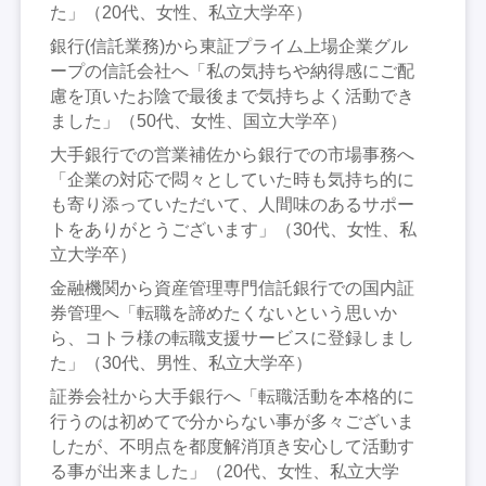
た」（20代、女性、私立大学卒）
銀行(信託業務)から東証プライム上場企業グル
ープの信託会社へ「私の気持ちや納得感にご配
慮を頂いたお陰で最後まで気持ちよく活動でき
ました」（50代、女性、国立大学卒）
大手銀行での営業補佐から銀行での市場事務へ
「企業の対応で悶々としていた時も気持ち的に
も寄り添っていただいて、人間味のあるサポー
トをありがとうございます」（30代、女性、私
立大学卒）
金融機関から資産管理専門信託銀行での国内証
券管理へ「転職を諦めたくないという思いか
ら、コトラ様の転職支援サービスに登録しまし
た」（30代、男性、私立大学卒）
証券会社から大手銀行へ「転職活動を本格的に
行うのは初めてで分からない事が多々ございま
したが、不明点を都度解消頂き安心して活動す
る事が出来ました」（20代、女性、私立大学