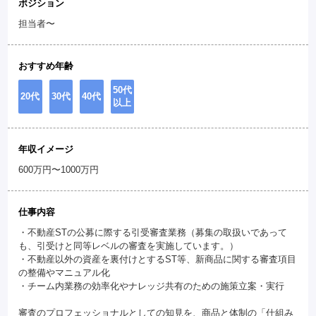
ポジション
担当者〜
おすすめ年齢
50代
20代
30代
40代
以上
年収イメージ
600万円〜1000万円
仕事内容
・不動産STの公募に際する引受審査業務（募集の取扱いであって
も、引受けと同等レベルの審査を実施しています。）
・不動産以外の資産を裏付けとするST等、新商品に関する審査項目
の整備やマニュアル化
・チーム内業務の効率化やナレッジ共有のための施策立案・実行
審査のプロフェッショナルとしての知見を、商品と体制の「仕組み