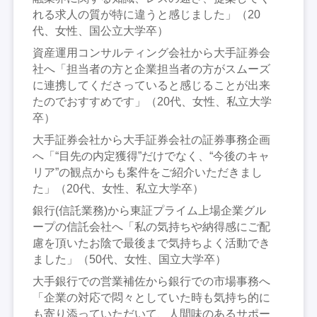
れる求人の質が特に違うと感じました」（20
代、女性、国公立大学卒）
資産運用コンサルティング会社から大手証券会
社へ「担当者の方と企業担当者の方がスムーズ
に連携してくださっていると感じることが出来
たのでおすすめです」（20代、女性、私立大学
卒）
大手証券会社から大手証券会社の証券事務企画
へ「“目先の内定獲得”だけでなく、“今後のキャ
リア”の観点からも案件をご紹介いただきまし
た」（20代、女性、私立大学卒）
銀行(信託業務)から東証プライム上場企業グル
ープの信託会社へ「私の気持ちや納得感にご配
慮を頂いたお陰で最後まで気持ちよく活動でき
ました」（50代、女性、国立大学卒）
大手銀行での営業補佐から銀行での市場事務へ
「企業の対応で悶々としていた時も気持ち的に
も寄り添っていただいて、人間味のあるサポー