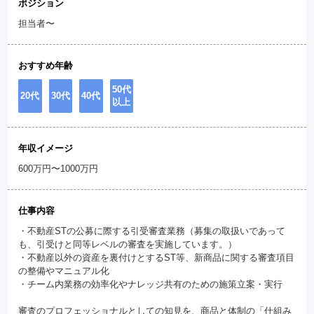
ポジション
担当者〜
おすすめ年齢
50代
20代
30代
40代
以上
年収イメージ
600万円〜1000万円
仕事内容
・不動産STの公募に際する引受審査業務（募集の取扱いであって
も、引受けと同等レベルの審査を実施しています。）
・不動産以外の資産を裏付けとするST等、新商品に関する審査項目
の整備やマニュアル化
・チーム内業務の効率化やナレッジ共有のための施策立案・実行
審査のプロフェッショナルとしての知見を、商品と体制の「仕組み