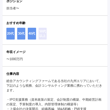
ポジション
担当者〜
おすすめ年齢
50代
20代
30代
40代
以上
年収イメージ
〜1000万円
仕事内容
総合アカウンティングファームである当社の九州エリアにおいて、
下記のような税務、会計コンサルティング業務に携わっていただき
ます。
・IPO支援業務（資本政策の策定、会計制度の構築、中期経営計画
の策定、予算制度の導入、内部管理体制の構築等）
・上場会社の決算開示、組織再編、M&A戦略・PMI支援