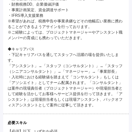
・財務税務DD、企業価値評価
・事業計画策定、資金調達サポート
・IFRS導入支援業務
※希望があれば、税務申告や事業承継などその他幅広い業務に携わ
ることができるようアサインを行っております。
※ご経験によっては、プロジェクトマネージャーやアシスタント職
メンバーの育成にも携わっていただきます。
◆キャリアパス
・下記キャリアパスを通してスタッフへ活躍の場を提供いたしま
す。
「アシスタント」→「スタッフ（コンサルタント）」→「スタッフ
（シニアコンサルタント）」→「マネージャー」→「事業部長」
・入社時における経験値を踏まえて「コンサルタント」もしくは
「アソシエイト」としてチーム配属されます。「コンサルタント」
は案件の現場責任者（プロジェクトマネージャー）や現場担当者と
して経験を活かしてお客様へサービス提供を行って頂きます。「ア
シスタント」は現場担当者もしくは現場アシスタント、バックオフ
ィスアシスタントとして案件に従事して頂きます。
必要スキル
【必須】以下、いずれか必須