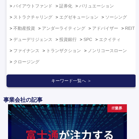
バイアウトファンド
証券化
バリュエーション
ストラクチャリング
エグゼキューション
ソーシング
不動産投資
アンダーライティング
アドバイザー
REIT
デューデリジェンス
投資銀行
SPC
エクイティ
ファイナンス
トランザクション
ノンリコースローン
クロージング
キーワード一覧へ ＞
事業会社の記事
IT業界