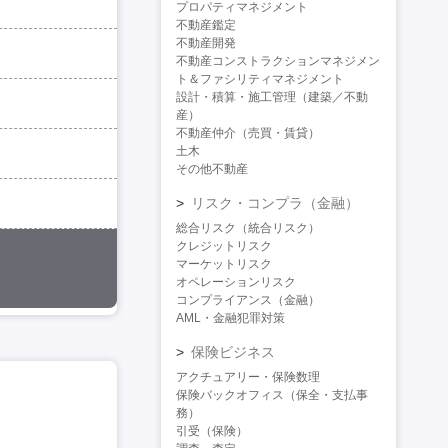
プロパティマネジメント
不動産鑑定
不動産開発
不動産コンストラクションマネジメン
ト＆ファシリティマネジメント
設計・積算・施工管理（建築／不動
産）
不動産仲介（売買・賃貸）
土木
その他不動産
リスク・コンプラ（金融）
総合リスク（統合リスク）
クレジットリスク
マーケットリスク
オペレーションリスク
コンプライアンス（金融）
AML・金融犯罪対策
保険ビジネス
アクチュアリー・保険数理
保険バックオフィス（保全・支払事
務）
引受（保険）