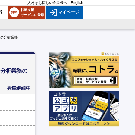
人材をお探しの企業様へ
｜
English
転職支援
報
マイページ
無料
サービスに登録
ク分析業務
ク分析業務の
募集継続中