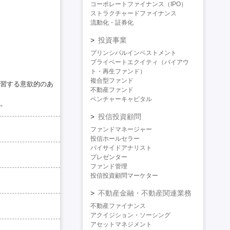
コーポレートファイナンス（IPO）
ストラクチャードファイナンス
流動化・証券化
投資事業
プリンシパルインベストメント
プライベートエクイティ（バイアウ
ト・再生ファンド）
複合型ファンド
習する意欲的のあ
不動産ファンド
ベンチャーキャピタル
。
投信投資顧問
ファンドマネージャー
投信ホールセラー
バイサイドアナリスト
プレゼンター
ファンド管理
投信投資顧問マーケター
不動産金融・不動産関連業務
不動産ファイナンス
アクイジション・ソーシング
アセットマネジメント