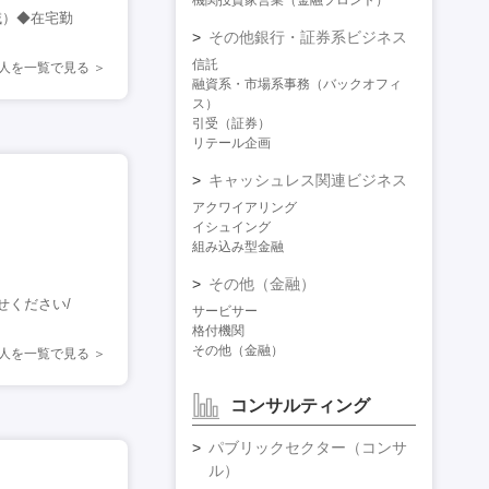
機関投資家営業（金融フロント）
域）◆在宅勤
その他銀行・証券系ビジネス
信託
人を一覧で見る
融資系・市場系事務（バックオフィ
ス）
引受（証券）
リテール企画
キャッシュレス関連ビジネス
アクワイアリング
イシュイング
組み込み型金融
その他（金融）
せください/
サービサー
格付機関
その他（金融）
人を一覧で見る
コンサルティング
パブリックセクター（コンサ
ル）