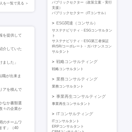
パブリックセクター（政策立案・実行
人を一覧で見る
支援）
パブリックセクター（ITコンサル）
ESG関連（コンサル）
サステナビリティ・ESGコンサルタン
報を提供して
ト
サステナビリティ・ESG第三者保証
IR/SR/コーポレート・ガバナンスコン
紹介していた
サルタント
戦略コンサルティング
けました」
戦略コンサルタント
転職が出来ま
業務コンサルティング
業務コンサルタント
リアを積んで
事業再生コンサルティング
かなか書類選
事業再生コンサルタント
数々の企業か
ITコンサルティング
ITコンサルタント
間のチームワ
ERPコンサルタント
す」（40
CRMコンサルタント