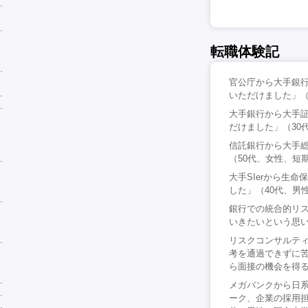
転職体験記
官公庁から大手銀
いただけました」（
大手銀行から大手
だけました」（30
信託銀行から大手
（50代、女性、短
大手SIerから生
した」（40代、男
銀行での統合的リ
いきたいという思い
リスクコンサルテ
考を通過できずに
ら面接の機会を得る
メガバンクから日
ーク、企業の採用担