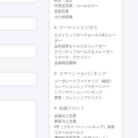
調査・査定
代理店営業・ホールセラー
直販営業
その他保険
マーケットビジネス
エクイティリサーチセールス&トレー
ダー
金利債券セールス＆トレーダー
デリバティブセールス＆トレーダー
リサーチ・アナリスト
金融商品開発
コマーシャルバンキング
コーポレートファイナンス（融資）
リレーションシップマネージャー
トランザクションバンキング
審査・クレジットアナリスト
金融フロント
金融法人営業
事業法人営業
PB（プライベートバンキング）業務
リテールセールス