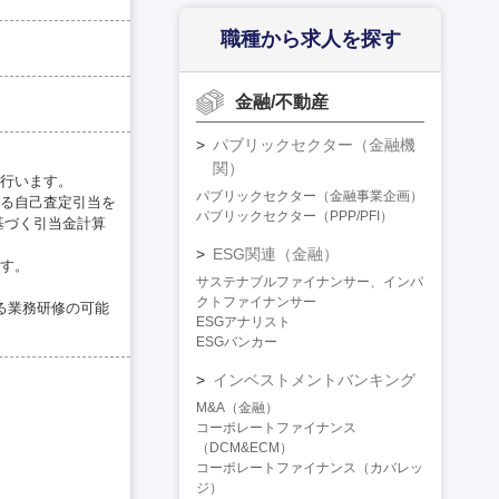
職種から求人を探す
金融/不動産
パブリックセクター（金融機
関）
行います。
パブリックセクター（金融事業企画）
る自己査定引当を
パブリックセクター（PPP/PFI）
基づく引当金計算
ESG関連（金融）
す。
サステナブルファイナンサー、インパ
クトファイナンサー
る業務研修の可能
ESGアナリスト
ESGバンカー
インベストメントバンキング
M&A（金融）
コーポレートファイナンス
（DCM&ECM）
コーポレートファイナンス（カバレッ
ジ）