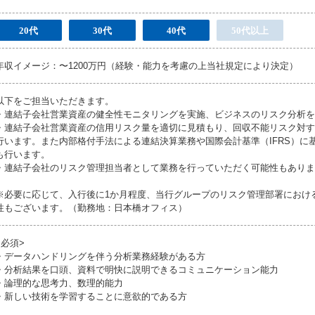
20代
30代
40代
50代以上
年収イメージ：〜1200万円（経験・能力を考慮の上当社規定により決定）
以下をご担当いただきます。
・連結子会社営業資産の健全性モニタリングを実施、ビジネスのリスク分析を
・連結子会社営業資産の信用リスク量を適切に見積もり、回収不能リスク対す
行います。また内部格付手法による連結決算業務や国際会計基準（IFRS）に
も行います。
・連結子会社のリスク管理担当者として業務を行っていただく可能性もありま
※必要に応じて、入行後に1か月程度、当行グループのリスク管理部署におけ
性もございます。（勤務地：日本橋オフィス）
<必須>
・データハンドリングを伴う分析業務経験がある方
・分析結果を口頭、資料で明快に説明できるコミュニケーション能力
・論理的な思考力、数理的能力
・新しい技術を学習することに意欲的である方