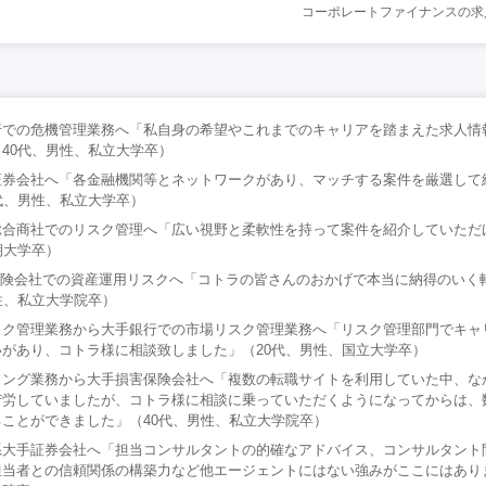
コーポレートファイナンスの求
行での危機管理業務へ「私自身の希望やこれまでのキャリアを踏まえた求人情
40代、男性、私立大学卒）
証券会社へ「各金融機関等とネットワークがあり、マッチする案件を厳選して
代、男性、私立大学卒）
総合商社でのリスク管理へ「広い視野と柔軟性を持って案件を紹介していただ
期大学卒）
命保険会社での資産運用リスクへ「コトラの皆さんのおかげで本当に納得のいく
性、私立大学院卒）
スク管理業務から大手銀行での市場リスク管理業務へ「リスク管理部門でキャ
があり、コトラ様に相談致しました」（20代、男性、国立大学卒）
ィング業務から大手損害保険会社へ「複数の転職サイトを利用していた中、な
苦労していましたが、コトラ様に相談に乗っていただくようになってからは、
ことができました」（40代、男性、私立大学院卒）
系大手証券会社へ「担当コンサルタントの的確なアドバイス、コンサルタント
当者との信頼関係の構築力など他エージェントにはない強みがここにはありま