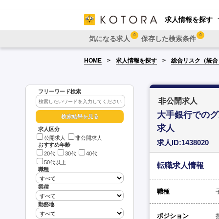
求人情報を探す
0
0
気になる求人
保存した検索条件
HOME
求人情報を探す
総合リスク（統合
フリーワード検索
非公開求人
大手銀行でのグ
求人
求人区分
公開求人
非公開求人
求人ID:1438020
おすすめ年齢
20代
30代
40代
50代以上
転職求人情報
職種
業種
職種
勤務地
ポジション