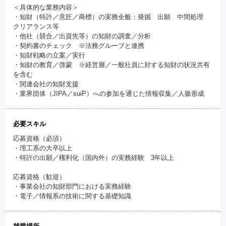
＜具体的な業務内容＞
・知財（特許／意匠／商標）の実務全般：発掘 出願 中間処理
クリアランス等
・他社（競合／出資先等）の知財の調査／分析
・契約書のチェック ※法務グループと連携
・知財戦略の立案／実行
・知財の教育／啓蒙 ※経営層／一般社員に対する知財の状況共有
を含む
・関連会社の知財支援
・業界団体（JIPA／suiP）への参加を通じた情報収集／人脈形成
必要スキル
応募資格（必須）
・理工系の大卒以上
・特許の出願／権利化（国内外）の実務経験 3年以上
応募資格（歓迎）
・事業会社の知財部門における実務経験
・電子／情報系の技術に関する基礎知識