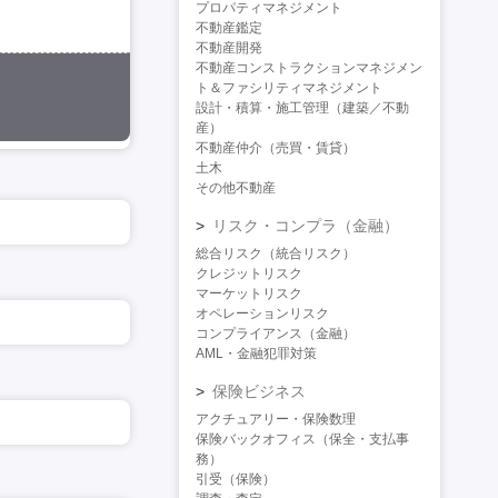
プロパティマネジメント
不動産鑑定
不動産開発
不動産コンストラクションマネジメン
ト＆ファシリティマネジメント
設計・積算・施工管理（建築／不動
産）
不動産仲介（売買・賃貸）
土木
その他不動産
リスク・コンプラ（金融）
総合リスク（統合リスク）
クレジットリスク
マーケットリスク
オペレーションリスク
コンプライアンス（金融）
AML・金融犯罪対策
保険ビジネス
アクチュアリー・保険数理
保険バックオフィス（保全・支払事
務）
引受（保険）