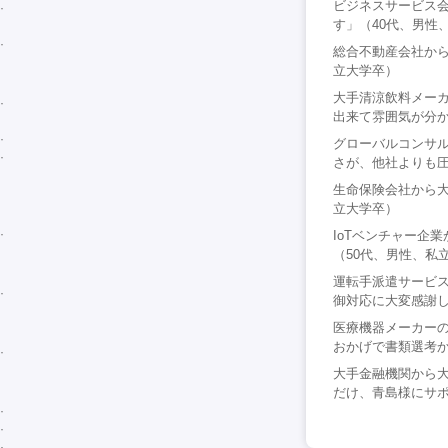
ビジネスサービス
す」（40代、男性
総合不動産会社から
立大学卒）
大手清涼飲料メー
出来て雰囲気が分か
グローバルコンサ
さが、他社よりも圧
生命保険会社から大
立大学卒）
IoTベンチャー企
（50代、男性、私
運転手派遣サービス
御対応に大変感謝し
医療機器メーカー
おかげで書類選考か
大手金融機関から
だけ、青島様にサポ