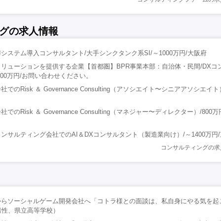
グの求人情報
システム導入コンサルタント/大手シンクタンク系SI/～1000万円/大阪府
リューションを提供する企業【首都圏】BPR事業本部：自治体・民間/DXコ
800万円/お問い合わせください。
のRisk ＆ Governance Consulting（アソシエイト〜シニアアソシエイト）
Risk ＆ Governance Consulting（マネジャー〜ディレクター）/800万
ンサルティング会社でのAI＆DXコンサルタント（製造業向け）/～1400万円
コンサルティングの求
からソーシャルゲーム開発会社へ「コトラ様との面談は、私自身にやる気を起
男性、県立高等学校）