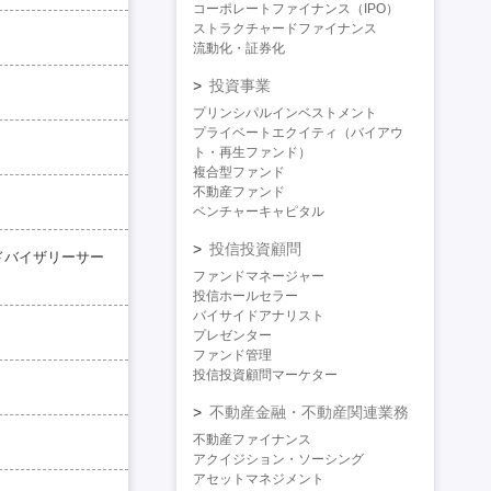
コーポレートファイナンス（IPO）
ストラクチャードファイナンス
流動化・証券化
投資事業
プリンシパルインベストメント
プライベートエクイティ（バイアウ
ト・再生ファンド）
複合型ファンド
不動産ファンド
ベンチャーキャピタル
投信投資顧問
ドバイザリーサー
ファンドマネージャー
投信ホールセラー
バイサイドアナリスト
プレゼンター
ファンド管理
投信投資顧問マーケター
不動産金融・不動産関連業務
不動産ファイナンス
アクイジション・ソーシング
アセットマネジメント