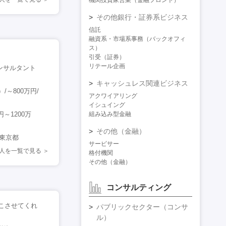
機関投資家営業（金融フロント）
その他銀行・証券系ビジネス
信託
融資系・市場系事務（バックオフィ
ス）
引受（証券）
リテール企画
ンサルタント
キャッシュレス関連ビジネス
/～800万円/
アクワイアリング
イシュイング
円～1200万
組み込み型金融
その他（金融）
/東京都
サービサー
人を一覧で見る
格付機関
その他（金融）
コンサルティング
こさせてくれ
パブリックセクター（コンサ
ル）