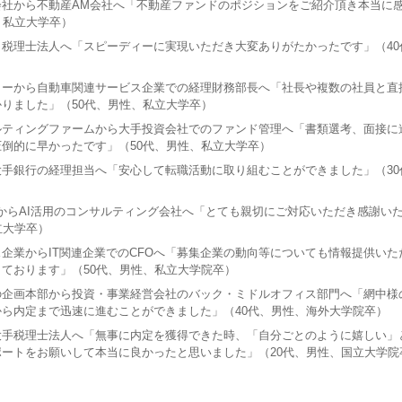
会社から不動産AM会社へ「不動産ファンドのポジションをご紹介頂き本当に
、私立大学卒）
税理士法人へ「スピーディーに実現いただき大変ありがたかったです」（40
カーから自動車関連サービス企業での経理財務部長へ「社長や複数の社員と直
りました」（50代、男性、私立大学卒）
ルティングファームから大手投資会社でのファンド管理へ「書類選考、面接に
倒的に早かったです」（50代、男性、私立大学卒）
手銀行の経理担当へ「安心して転職活動に取り組むことができました」（30
業からAI活用のコンサルティング会社へ「とても親切にご対応いただき感謝い
立大学卒）
企業からIT関連企業でのCFOへ「募集企業の動向等についても情報提供いた
ております」（50代、男性、私立大学院卒）
の企画本部から投資・事業経営会社のバック・ミドルオフィス部門へ「網中様
ら内定まで迅速に進むことができました」（40代、男性、海外大学院卒）
大手税理士法人へ「無事に内定を獲得できた時、「自分ごとのように嬉しい」
ートをお願いして本当に良かったと思いました」（20代、男性、国立大学院