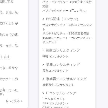
感謝してま
パブリックセクター（政策立案・実行
支援）
パブリックセクター（ITコンサル）
代、男性、私
ESG関連（コンサル）
接話すことが
サステナビリティ・ESGコンサルタン
ト
サステナビリティ・ESG第三者保証
進むまでの速
IR/SR/コーポレート・ガバナンスコン
サルタント
代、女性、私
戦略コンサルティング
戦略コンサルタント
たします」
業務コンサルティング
だき、親身な
業務コンサルタント
事業再生コンサルティング
のサポートの
事業再生コンサルタント
と言っていた
ITコンサルティング
卒）
ITコンサルタント
もっと見る
ERPコンサルタント
CRMコンサルタント