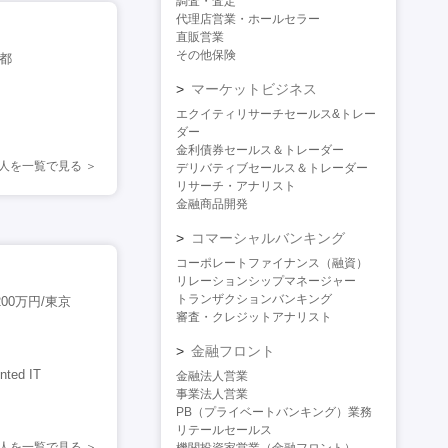
調査・査定
代理店営業・ホールセラー
直販営業
その他保険
都
マーケットビジネス
エクイティリサーチセールス&トレー
ダー
金利債券セールス＆トレーダー
人を一覧で見る
デリバティブセールス＆トレーダー
リサーチ・アナリスト
金融商品開発
コマーシャルバンキング
コーポレートファイナンス（融資）
リレーションシップマネージャー
トランザクションバンキング
0万円/東京
審査・クレジットアナリスト
金融フロント
ed IT
金融法人営業
事業法人営業
PB（プライベートバンキング）業務
リテールセールス
人を一覧で見る