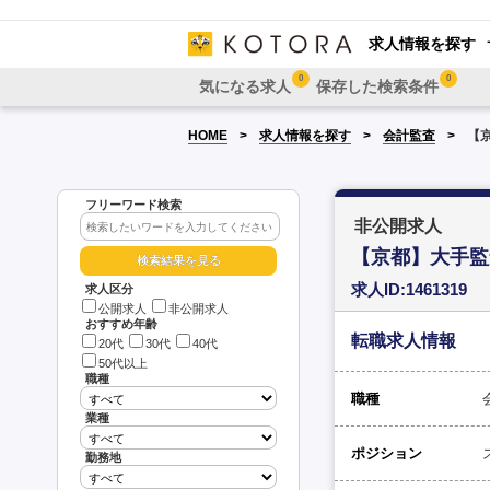
求人情報を探す
0
0
気になる求人
保存した検索条件
HOME
求人情報を探す
会計監査
【
フリーワード検索
非公開求人
【京都】大手監
求人ID:1461319
求人区分
公開求人
非公開求人
おすすめ年齢
転職求人情報
20代
30代
40代
50代以上
職種
職種
業種
ポジション
勤務地