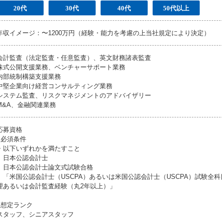
20代
30代
40代
50代以上
年収イメージ：〜1200万円（経験・能力を考慮の上当社規定により決定）
会計監査（法定監査・任意監査）、英文財務諸表監査
株式公開支援業務、ベンチャーサポート業務
内部統制構築支援業務
中堅企業向け経営コンサルティング業務
システム監査、リスクマネジメントのアドバイザリー
M&A、金融関連業務
応募資格
●必須条件
・以下いずれかを満たすこと
日本公認会計士
日本公認会計士論文式試験合格
「米国公認会計士（USCPA）あるいは米国公認会計士（USCPA）試験全
理あるいは会計監査経験（丸2年以上）」
●想定ランク
スタッフ、シニアスタッフ