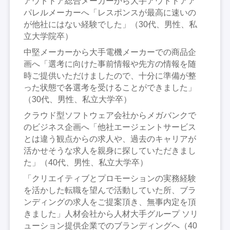
アウトドア総合メーカーから大手アウトドアア
パレルメーカーへ「レスポンスが最高に速いの
が他社にはない経験でした」（30代、男性、私
立大学院卒）
中堅メーカーから大手電機メーカーでの商品企
画へ「選考に向けた事前情報や先方の情報を随
時ご提供いただけましたので、十分に準備が整
った状態で各選考を受けることができました」
（30代、男性、私立大学卒）
クラウド型ソフトウェア会社からメガバンクで
のビジネス企画へ「他社エージェントサービス
とは違う観点からの求人や、過去のキャリアが
活かせそうな求人を親身に探していただきまし
た」（40代、男性、私立大学卒）
「クリエイティブとプロモーションの実務経験
を活かした転職を望んで活動していた所、ブラ
ンディングの求人をご提案頂き、無事内定を頂
きました」人材会社から人材大手グループ ソリ
ューション提供企業でのブランディングへ（40