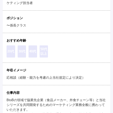
ケティング担当者
ポジション
〜係長クラス
おすすめ年齢
50代
20代
30代
40代
以上
年収イメージ
応相談（経験・能力を考慮の上当社規定により決定）
仕事内容
BtoBの領域で協業先企業（食品メーカー、外食チェーン等）と当社
シリーズを共同開発するためのマーケティング業務全般に携わって
いただきます。