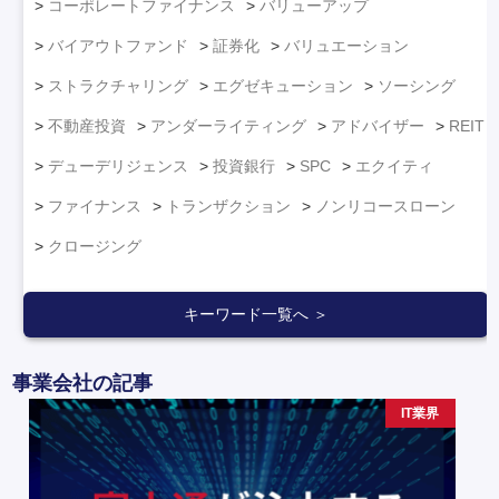
コーポレートファイナンス
バリューアップ
バイアウトファンド
証券化
バリュエーション
ストラクチャリング
エグゼキューション
ソーシング
不動産投資
アンダーライティング
アドバイザー
REIT
デューデリジェンス
投資銀行
SPC
エクイティ
ファイナンス
トランザクション
ノンリコースローン
クロージング
キーワード一覧へ ＞
事業会社の記事
IT業界