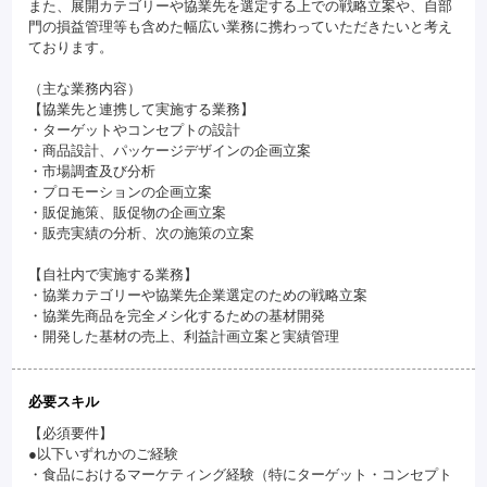
また、展開カテゴリーや協業先を選定する上での戦略立案や、自部
門の損益管理等も含めた幅広い業務に携わっていただきたいと考え
ております。
（主な業務内容）
【協業先と連携して実施する業務】
・ターゲットやコンセプトの設計
・商品設計、パッケージデザインの企画立案
・市場調査及び分析
・プロモーションの企画立案
・販促施策、販促物の企画立案
・販売実績の分析、次の施策の立案
【自社内で実施する業務】
・協業カテゴリーや協業先企業選定のための戦略立案
・協業先商品を完全メシ化するための基材開発
・開発した基材の売上、利益計画立案と実績管理
必要スキル
【必須要件】
●以下いずれかのご経験
・食品におけるマーケティング経験（特にターゲット・コンセプト