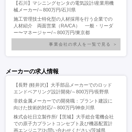
【石川】マシニングセンタの電気設計/産業用機
械メーカー/～800万円/石川県
施工管理技士特化型の人材採用を行う企業での
人材紹介 両面営業（RA/CA） 一般・リーダ
ー〜マネージャー/～800万円/東京都
事業会社の求人を一覧で見る
メーカーの求人情報
【長野 (軽井沢)】大手部品メーカーでのロッド
エンドベアリング設計開発/～800万円/長野県
非鉄金属メーカーでの開発職：プラント建設に
向けた技術的対応/～800万円/神奈川県
株式会社日立製作所/【茨城】大手総合電機会社
での原子力プラントコンセプト及び機器配置計
画エンジニア/お問い合わせください/茨城県