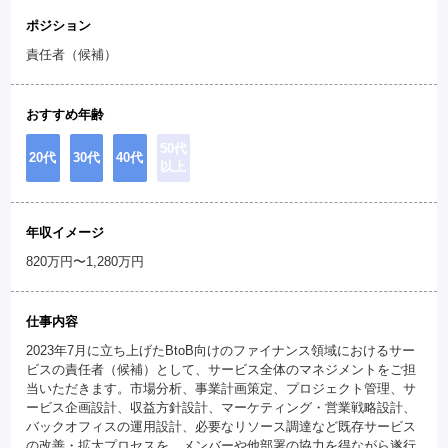
ポジション
責任者（候補）
おすすめ年齢
50代
20代
30代
40代
以上
年収イメージ
820万円〜1,280万円
仕事内容
2023年7月に立ち上げたBtoB向けのファイナンス領域におけるサー
ビスの責任者（候補）として、サービス全体のマネジメントをご担
当いただきます。市場分析、事業計画策定、プロジェクト管理、サ
ービス企画設計、収益方針設計、マーケティング・営業戦略設計、
バックオフィスの運用設計、必要なリソース調達など既存サービス
の改善・拡大プロセスを、メンバーや他部署の協力を得ながら遂行