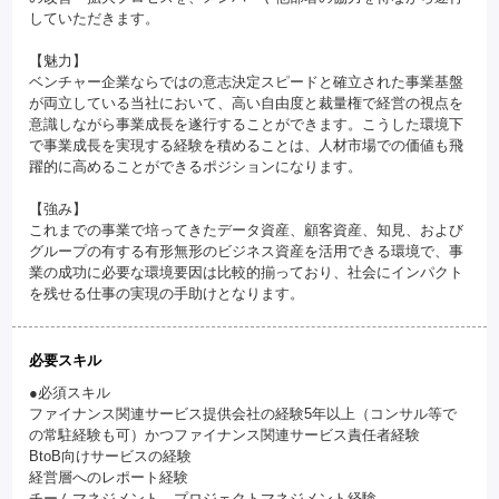
していただきます。
【魅力】
ベンチャー企業ならではの意志決定スピードと確立された事業基盤
が両立している当社において、高い自由度と裁量権で経営の視点を
意識しながら事業成長を遂行することができます。こうした環境下
で事業成長を実現する経験を積めることは、人材市場での価値も飛
躍的に高めることができるポジションになります。
【強み】
これまでの事業で培ってきたデータ資産、顧客資産、知見、および
グループの有する有形無形のビジネス資産を活用できる環境で、事
業の成功に必要な環境要因は比較的揃っており、社会にインパクト
を残せる仕事の実現の手助けとなります。
必要スキル
●必須スキル
ファイナンス関連サービス提供会社の経験5年以上（コンサル等で
の常駐経験も可）かつファイナンス関連サービス責任者経験
BtoB向けサービスの経験
経営層へのレポート経験
チームマネジメント、プロジェクトマネジメント経験