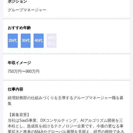
ポジション
グループマネージャー
おすすめ年齢
50代
20代
30代
40代
以上
年収イメージ
750万円〜980万円
仕事内容
経理財務部の仕組みづくりを主導するグループマネージャー職を募
集
【募集背景】
当社はSaaS事業、DXコンサルティング、AIアルゴリズム開発を三
本柱とし、急成長を続けるテクノロジー企業です。今後の更なる事
業拡大と将来のM&Aやグローバル展開を見据え、経営の根幹である