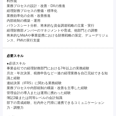
料作成
業務プロセスの設計・改善・DXの推進
経理財務プロセスの整備・標準化
業務効率化の企画・改善推進
内部統制の構築・運用
バランスシート分析、将来的な資金調達戦略の立案・実行
経理財務部メンバーのマネジメントや育成、他部門との調整
将来的なM&Aや事業提携における財務戦略の策定、デューデリジェ
ンス、PMIの実行支援
必要スキル
●必須スキル
事業会社での経理財務部門における7年以上の実務経験
月次・年次決算、税務申告など一連の経理業務を自己完結できる知
識と経験
連結決算（IFRS）に関わる業務経験
業務プロセスや内部統制の構築・改善を主導した経験
管理会計の導入または運用に携わった経験
簿記2級または同等レベルの会計知識
部下の育成経験、社内外と円滑に連携できるコミュニケーション
力・調整力