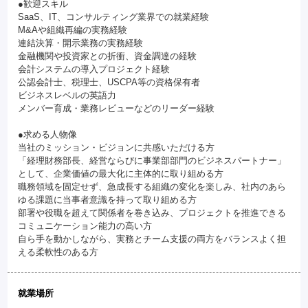
●歓迎スキル
SaaS、IT、コンサルティング業界での就業経験
M&Aや組織再編の実務経験
連結決算・開示業務の実務経験
金融機関や投資家との折衝、資金調達の経験
会計システムの導入プロジェクト経験
公認会計士、税理士、USCPA等の資格保有者
ビジネスレベルの英語力
メンバー育成・業務レビューなどのリーダー経験
●求める人物像
当社のミッション・ビジョンに共感いただける方
「経理財務部長、経営ならびに事業部部門のビジネスパートナー」
として、企業価値の最大化に主体的に取り組める方
職務領域を固定せず、急成長する組織の変化を楽しみ、社内のあら
ゆる課題に当事者意識を持って取り組める方
部署や役職を超えて関係者を巻き込み、プロジェクトを推進できる
コミュニケーション能力の高い方
自ら手を動かしながら、実務とチーム支援の両方をバランスよく担
える柔軟性のある方
就業場所