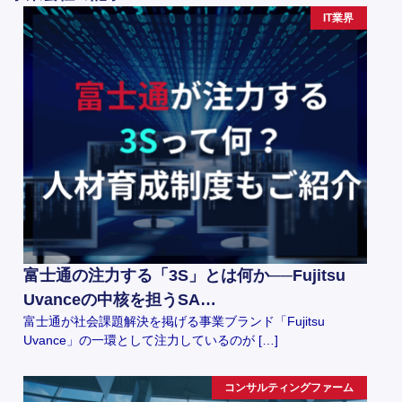
IT業界
富士通の注力する「3S」とは何か──Fujitsu
Uvanceの中核を担うSA…
富士通が社会課題解決を掲げる事業ブランド「Fujitsu
Uvance」の一環として注力しているのが […]
コンサルティングファーム