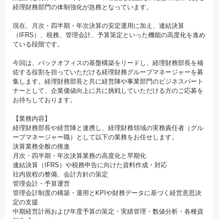
経理財務部門の体制強化が急務となっています。
現在、月次・四半期・年次決算の安定運用に加え、連結決算
（IFRS）、税務、管理会計、予算策定といった機能の高度化を進め
ている段階です。
今回は、バックオフィスの基盤構築をリードし、経理財務部長を補
佐する役割を担っていただける経理財務グループマネージャーを募
集します。経理財務部長と共に経営陣や事業部門のビジネスパート
ナーとして、企業価値向上に共に挑戦していただける方のご応募を
お待ちしております。
【業務内容】
経理財務部長や経営陣と連携し、経理財務領域の実務責任者（グル
ープマネージャー職）として以下の業務をお任せします。
決算業務全般の推進
月次・四半期・年次決算業務の高度化と早期化
連結決算（IFRS）や税務申告に向けた資料作成・対応
社内規程の整備、会計方針の策定
管理会計・予算運営
管理会計制度の構築・運用とKPIや財務データに基づく経営意思決
定の支援
中期経営計画および年度予算の策定・実績管理・数値分析・各種資