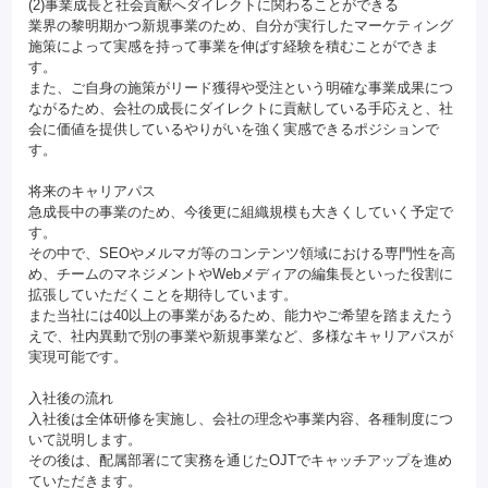
(2)事業成長と社会貢献へダイレクトに関わることができる
業界の黎明期かつ新規事業のため、自分が実行したマーケティング
施策によって実感を持って事業を伸ばす経験を積むことができま
す。
また、ご自身の施策がリード獲得や受注という明確な事業成果につ
ながるため、会社の成長にダイレクトに貢献している手応えと、社
会に価値を提供しているやりがいを強く実感できるポジションで
す。
将来のキャリアパス
急成長中の事業のため、今後更に組織規模も大きくしていく予定で
す。
その中で、SEOやメルマガ等のコンテンツ領域における専門性を高
め、チームのマネジメントやWebメディアの編集長といった役割に
拡張していただくことを期待しています。
また当社には40以上の事業があるため、能力やご希望を踏まえたう
えで、社内異動で別の事業や新規事業など、多様なキャリアパスが
実現可能です。
入社後の流れ
入社後は全体研修を実施し、会社の理念や事業内容、各種制度につ
いて説明します。
その後は、配属部署にて実務を通じたOJTでキャッチアップを進め
ていただきます。