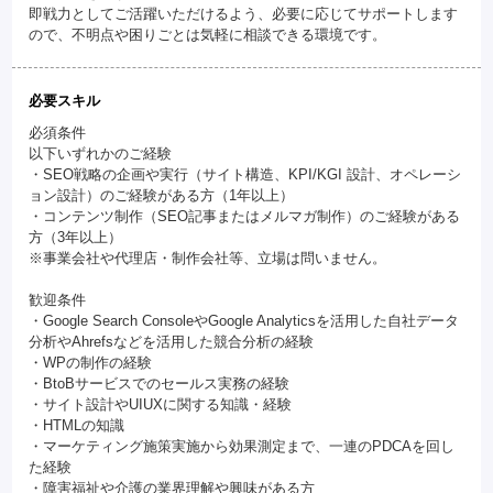
即戦力としてご活躍いただけるよう、必要に応じてサポートします
ので、不明点や困りごとは気軽に相談できる環境です。
必要スキル
必須条件
以下いずれかのご経験
・SEO戦略の企画や実行（サイト構造、KPI/KGI 設計、オペレーシ
ョン設計）のご経験がある方（1年以上）
・コンテンツ制作（SEO記事またはメルマガ制作）のご経験がある
方（3年以上）
※事業会社や代理店・制作会社等、立場は問いません。
歓迎条件
・Google Search ConsoleやGoogle Analyticsを活用した自社データ
分析やAhrefsなどを活用した競合分析の経験
・WPの制作の経験
・BtoBサービスでのセールス実務の経験
・サイト設計やUIUXに関する知識・経験
・HTMLの知識
・マーケティング施策実施から効果測定まで、一連のPDCAを回し
た経験
・障害福祉や介護の業界理解や興味がある方