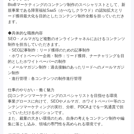
BtoBマーケティングのコンテンツ制作のスペシャリストとして、新
規事業である障害福祉SaaS（かべなしクラウド）の認知拡大とリ
ード獲得最大化を目的としたコンテンツ制作全般を担っていただき
ます。
◆具体的な職務内容
SEO・メルマガなど複数のオンラインチャネルにおけるコンテンツ
制作を担当していただきます。
・SEO記事制作：リード獲得のための記事制作
・ホワイトペーパー企画・制作：リード獲得、ナーチャリングを目
的としたホワイトペーパーの制作
・メールマガジン制作：過去接触のあったリードへのメールマガジ
ン制作
・進行管理：各コンテンツの制作進行管理
仕事のやりがい・働く魅力
(1)コンテンツマーケティングのスペシャリストを目指せる環境
事業グロースに向けて、SEOやメルマガ、ホワイトペーパー等のコ
ンテンツマーケティングの実行、分析、PDCAまでを一気通貫で担
っていただけるポジションです。
また、裁量の大きい環境のため、自身の考えをコンテンツ制作や編
集に落とし込み、領域の専門性を高められる環境です。