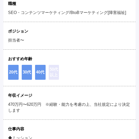
職種
SEO・コンテンツマーケティング/BtoBマーケティング[障害福祉]
ポジション
担当者〜
おすすめ年齢
50代
20代
30代
40代
以上
年収イメージ
470万円〜620万円 ※経験・能力を考慮の上、当社規定により決定
します
仕事内容
◆ミッション