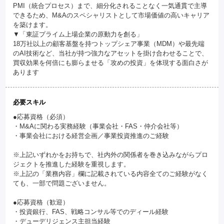
PMI（統合プロセス）まで、細分化されることなく一気通貫で主導
できるため、M&Aのスペシャリストとして市場価値の高いキャリア
を築けます。
▼「東証プライム上場企業の原動力を創る」
18万社以上の顧客基盤を持つトップシェア事業（MDM）や最先端
のAI技術など、当社が持つ強力なアセットを掛け合わせることで、
買収効果を何倍にも膨らませる「攻めの投資」を体現する面白さが
あります
必要スキル
●応募資格（必須）
・M&Aに関わる実務経験（事業会社・FAS・仲介会社等）
・事業会社における経営企画／事業投資推進のご経験
※上記いずれかをお持ちで、社内外の関係者を巻き込みながらプロ
ジェクトを推進した経験を重視します。
※上記の「業務内容」欄に記載されている内容全てのご経験がなく
ても、一部で問題ございません。
●応募資格（歓迎）
・投資銀行、FAS、戦略コンサル等でのディール経験
・デューデリジェンス主担当経験