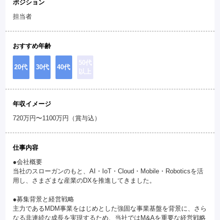
ポジション
担当者
おすすめ年齢
50代
20代
30代
40代
以上
年収イメージ
720万円〜1100万円（賞与込）
仕事内容
●会社概要
当社のスローガンのもと、AI・IoT・Cloud・Mobile・Roboticsを活
用し、さまざまな産業のDXを推進してきました。
●募集背景と経営戦略
主力であるMDM事業をはじめとした強固な事業基盤を背景に、さら
なる非連続な成長を実現するため、当社ではM&Aを重要な経営戦略