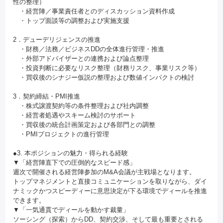
性の整理）
・経営陣／事業責任者とのディスカッション資料作成
・トップ面談等の調整および実施支援
2．デューデリジェンスの推進
・財務／法務／ビジネスDDの全体進行管理・推進
・外部アドバイザーとの連携および論点整理
・投資判断に必要なリスク整理（財務リスク、事業リスク等）
・買収後のシナジー仮説の整理および数値インパクトの検討
3．契約締結・PMI推進
・株式譲渡契約等の条件整理および社内調整
・経営者処遇やスキーム検討のサポート
・買収後の統合計画策定および各部門との調整
・PMIプロジェクトの進行管理
●3. 本ポジションの魅力・得られる経験
▼「経営陣直下での圧倒的なスピード感」
週次で開催される経営陣参加のM&A会議が主戦場となります。
トップマネジメントと直接コミュニケーションを取りながら、ダイ
ナミックかつスピーディーに意思決定が下る環境でディールを推進
できます。
▼「一気通貫でディールを動かす裁量」
ソーシング（探索）からDD、契約交渉、そして最も重要とされる