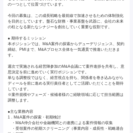
の一つとして位置づけています。
今回の募集は、この成長戦略を最前線で加速させるための体制強化
を目的としています。盤石な財務・事業基盤を武器に、会社の未来
の柱となる新たなシナジーを創出していく重要な役割です。
● 期待するミッション
本ポジションでは、M&A案件の探索からデューデリジェンス、契約
締結、PMIまで、M&Aプロセス全体を一気通貫で推進いただきま
す。
週次で実施される経営陣参加のM&A会議にて案件進捗を共有し、意
思決定を前に進めていく実行ポジションです。
単なる調整役ではなく、経営視点を持ち、関係者を巻き込みながら
ディールを前に進める実行責任者としてご活躍いただくことを期待
しています。
※案件規模やフェーズ・候補者様のご経験領域に応じて担当範囲は
調整します。
●主な業務内容
1．M&A案件の探索・初期検討
・M&A仲介会社や金融機関との連携による案件情報の収集
・受領案件の初期スクリーニング（事業内容・成長性・戦略適合