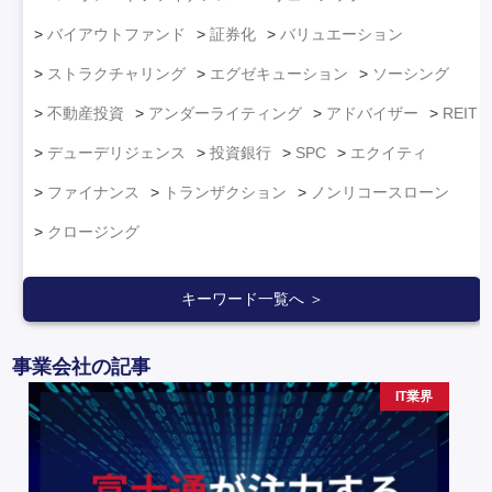
バイアウトファンド
証券化
バリュエーション
ストラクチャリング
エグゼキューション
ソーシング
不動産投資
アンダーライティング
アドバイザー
REIT
デューデリジェンス
投資銀行
SPC
エクイティ
ファイナンス
トランザクション
ノンリコースローン
クロージング
キーワード一覧へ ＞
事業会社の記事
IT業界