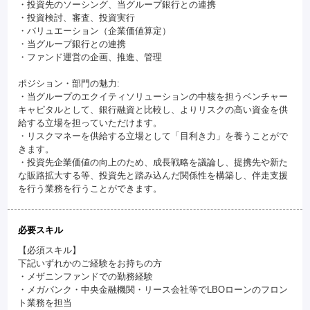
・投資先のソーシング、当グループ銀行との連携
・投資検討、審査、投資実行
・バリュエーション（企業価値算定）
・当グループ銀行との連携
・ファンド運営の企画、推進、管理
ポジション・部門の魅力:
・当グループのエクイティソリューションの中核を担うベンチャー
キャピタルとして、銀行融資と比較し、よりリスクの高い資金を供
給する立場を担っていただけます。
・リスクマネーを供給する立場として「目利き力」を養うことがで
きます。
・投資先企業価値の向上のため、成長戦略を議論し、提携先や新た
な販路拡大する等、投資先と踏み込んだ関係性を構築し、伴走支援
を行う業務を行うことができます。
必要スキル
【必須スキル】
下記いずれかのご経験をお持ちの方
・メザニンファンドでの勤務経験
・メガバンク・中央金融機関・リース会社等でLBOローンのフロン
ト業務を担当