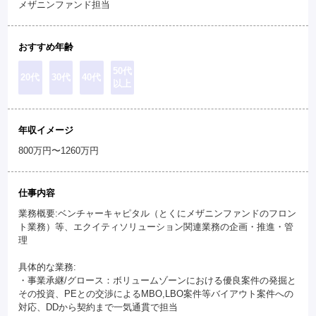
メザニンファンド担当
おすすめ年齢
50代
20代
30代
40代
以上
年収イメージ
800万円〜1260万円
仕事内容
業務概要:ベンチャーキャピタル（とくにメザニンファンドのフロン
ト業務）等、エクイティソリューション関連業務の企画・推進・管
理
具体的な業務:
・事業承継/グロース：ボリュームゾーンにおける優良案件の発掘と
その投資、PEとの交渉によるMBO,LBO案件等バイアウト案件への
対応、DDから契約まで一気通貫で担当